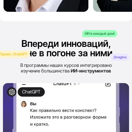
Сергей
Алёна
Полехин
Артемьева
ИИ в каждый дом!
Впереди инноваций,
а не в погоне за ними
Привет, ChatGPT
/imagine
В программы наших курсов интегрировано
изучение большинства
ИИ-инструментов
ChatGPT