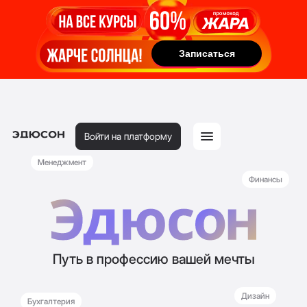
Записаться
Записаться
Войти на платформу
Менеджмент
Финансы
Путь в профессию вашей мечты
Дизайн
Бухгалтерия