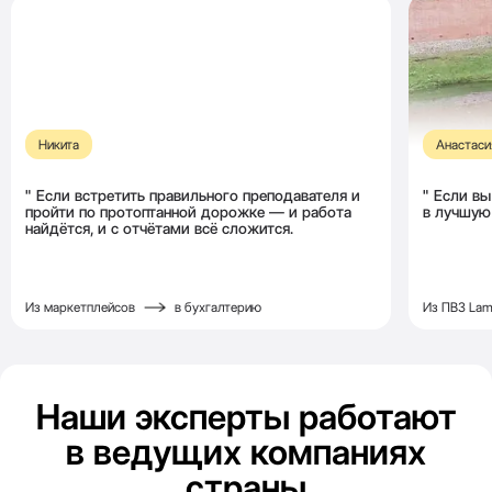
Никита
Анастаси
Если встретить правильного преподавателя и
Если вы
пройти
по протоптанной дорожке —
и работа
в лучшую
найдётся,
и с отчётами всё сложится.
Из маркетплейсов
в бухгалтерию
Из ПВЗ La
Наши эксперты работают
в ведущих компаниях
страны