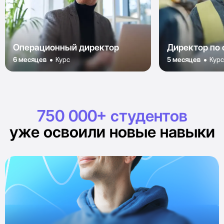
Операционный директор
Директор по 
6 месяцев
Курс
5 месяцев
Кур
750 000+ студентов
уже освоили новые навыки