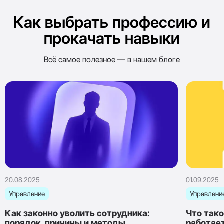
Как выбрать профессию и
прокачать навыки
Всё самое полезное — в нашем блоге
20.08.2025
01.09.2025
Управление
Управлени
Как законно уволить сотрудника:
Что тако
порядок, причины и методы
работае