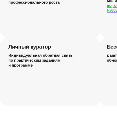
Мы о
профессионального роста
по
го
№003
Личный куратор
Бес
Индивидуальная обратная связь
к мат
по практическим заданиям
обно
и программе