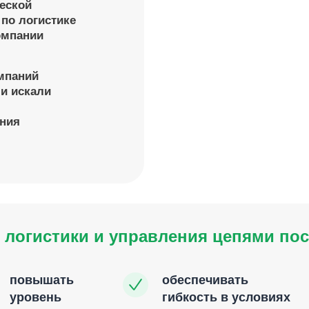
еской
по логистике
омпании
омпаний
 и искали
ения
 логистики и управления цепями по
повышать
обеспечивать
уровень
гибкость в условиях