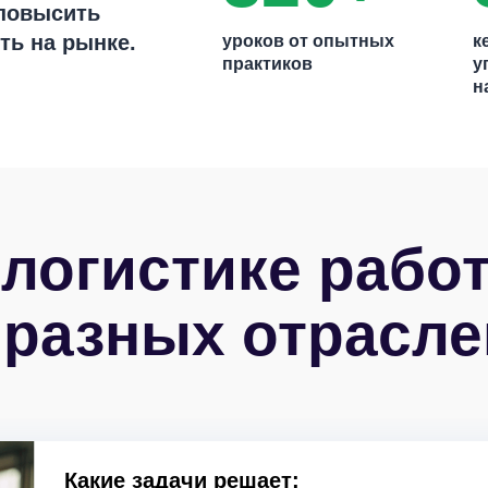
 повысить
ть на рынке.
уроков от опытных
к
практиков
у
н
 логистике рабо
 разных отрасле
Какие задачи решает: