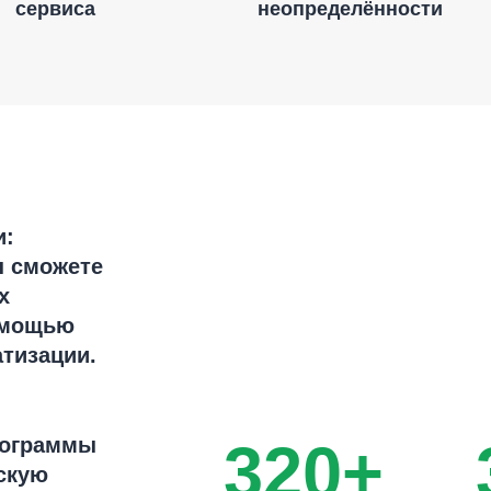
сервиса
неопределённости
и:
ы сможете
х
омощью
тизации.
рограммы
320+
скую