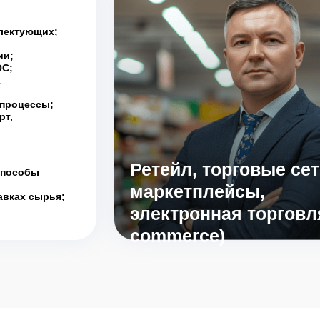
плектующих;
ии;
OC;
х
 процессы;
рт,
Ретейл, торговые сет
способы
маркетплейсы,
авках сырья;
электронная торговля
commerce)