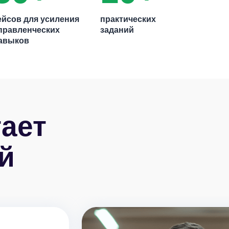
ейсов для усиления
практических
правленческих
заданий
авыков
тает
й