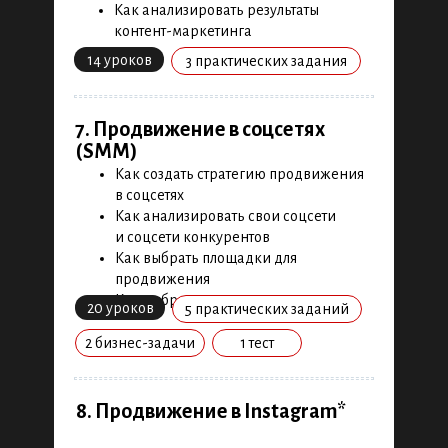
Как анализировать результаты
контент-маркетинга
4. Введение в интернет-
маркетинг
14 уроков
3 практических задания
Какие цели и задачи у интернет-
маркетинга
7. Продвижение в соцсетях
Какие есть каналы продвижения в
(SMM)
интернет-маркетинге
Как создать стратегию продвижения
Как развиваться в интернет-
в соцсетях
маркетинге
5 уроков
1 тренажер
Как анализировать свои соцсети
и соцсети конкурентов
Как выбрать площадки для
продвижения
Как выбрать методы продвижения
20 уроков
5 практических заданий
2 бизнес-задачи
1 тест
8. Продвижение в Instagram*