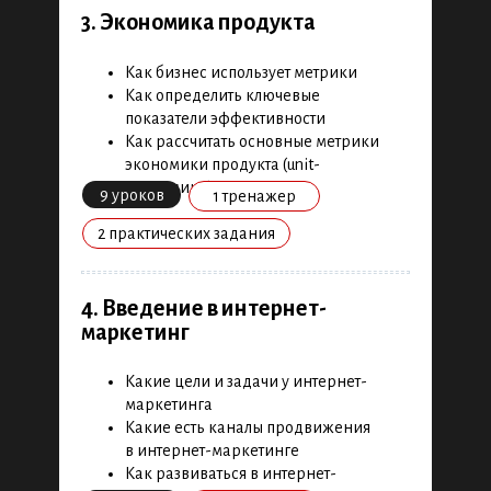
415 видео- и интерактивных уроков,
3. Экономика продукта
50 практических кейсов и
финальный проект
Как бизнес использует метрики
Как определить ключевые
Скачать полную версию в
показатели эффективности
PDF
Как рассчитать основные метрики
экономики продукта (unit-
1. Эффективное обучение
экономики)
9 уроков
1 тренажер
2 практических задания
Как разобраться в новой теме
Как работать с книгами и статьями
Как выстроить план обучения
4. Введение в интернет-
Как найти время на обучение
маркетинг
6 уроков
4 кейса
Какие цели и задачи у интернет-
маркетинга
Какие есть каналы продвижения
2. Анализ продукта
в интернет-маркетинге
Как развиваться в интернет-
Как проводить продуктовые