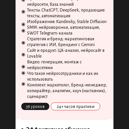
нейросети, база знаний
Тексты: ChatGPT, DeepSeek, продающие
◉
тексты, автоматизация
Изображения: Kandinsky, Stable Diffusion
◉
SMM: нейроворонки, автоматизация,
◉
SWOT Telegram-канала
Стратегия и бренд: маркетинговая
◉
стратегия с ИИ, брендинг с Gemini
Сайт и продукт: ЦА-анализ, нейросайт в
◉
Lovable
Видео: генерация, монтаж с
◉
нейросетями
◉
Что такое нейросотрудники и как их
использовать
◉
Комплект: маркетолог, бренд-менеджер,
копирайтер, аналитик, коуч (наставник),
сценарист
39 уроков
24+ часов практики