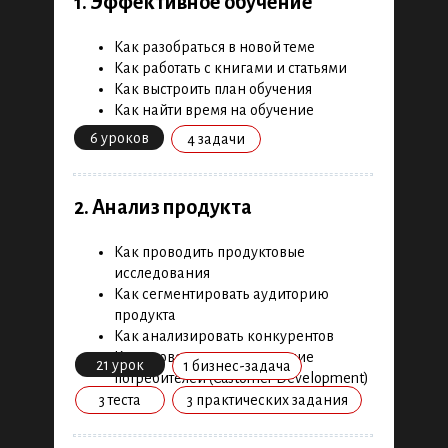
1. Эффективное обучение
Как разобраться в новой теме
Новости и обзор
Как работать с книгами и статьями
Как выстроить план обучения
Подготовительный блок
Как найти время на обучение
6 уроков
4 задачи
Product management и исследования
Актуальные каналы и digital-инструменты
2. Анализ продукта
Фреймворки и инструменты для экспертов
Как проводить продуктовые
исследования
Как сегментировать аудиторию
продукта
Как анализировать конкурентов
Как проводить исследование
21 урок
1 бизнес-задача
потребителей (Customer Development)
3 теста
3 практических задания
Программа обучения