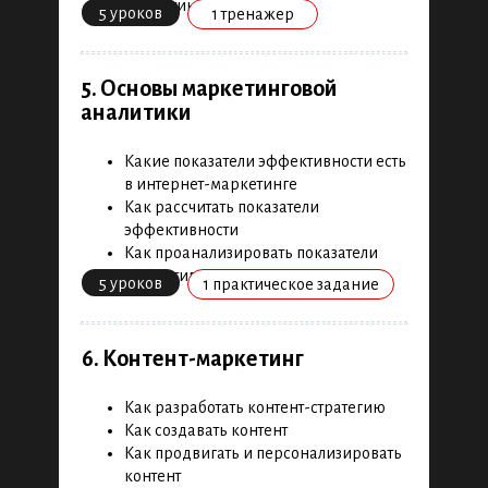
маркетинге
5 уроков
1 тренажер
исследования
Как сегментировать аудиторию
продукта
Как анализировать конкурентов
5. Основы маркетинговой
21 урок
1 бизнес-кейс
Как проводить Customer Development
аналитики
3 теста
3 практических задания
Какие показатели эффективности есть
в интернет-маркетинге
Как рассчитать показатели
3. Экономика продукта
эффективности
Как проанализировать показатели
Как бизнес использует метрики
эффективности
5 уроков
1 практическое задание
Как определить ключевые
показатели эффективности
Как рассчитать основные метрики
6. Контент-маркетинг
unit-экономики
9 уроков
1 тренажер
Как разработать контент-стратегию
Как создавать контент
2 практических задания
Как продвигать и персонализировать
контент