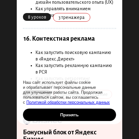
дизайн пользовательского опыта (UX)
Как управлять вниманием
пользователя
8 уроков
3 тренажера
16. Контекстная реклама
Как запустить поисковую кампанию
в «Яндекс.Директ»
Как запустить рекламную кампанию
в РСЯ
Как запустить ретаргетинг
Наш сайт использует файлы cookie
в «Яндекс.Директ»
и обрабатывает персональные данные
Как запустить кампанию в Гугл
для улучшения работы сайта. Продолжая
9 уроков
1 практическое задание
пользоваться сайтом, вы соглашаетесь
рекламе
с
Политикой обработки персональных данных
Принять
Бонусный блок от Яндекс