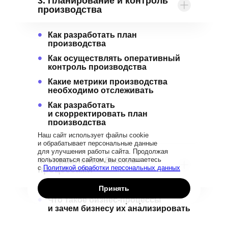
3. Планирование и контроль
производства
•
Как разработать план
производства
•
Как осуществлять оперативный
контроль производства
•
Какие метрики производства
необходимо отслеживать
•
Как разработать
и скорректировать план
производства
Наш сайт использует файлы cookie
и обрабатывает персональные данные
для улучшения работы сайта. Продолжая
4. Управление бизнес-
пользоваться сайтом, вы соглашаетесь
с
Политикой обработки персональных данных
процессами
Принять
•
Что такое бизнес-процессы
и зачем бизнесу их анализировать