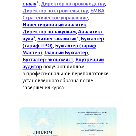
с нуля
*,
Директор по производству
,
Директор по строительству
,
ЕМВА
Стратегическое управление
,
Инвестиционный аналитик
,
Директор по закупкам
,
Аналитик с
нуля
*,
Бизнес-аналитик
*,
Бухгалтер
(тариф ПРО)
,
Бухгалтер (тариф
Мастер)
,
Главный Бухгалтер
,
Бухгалтер-экономист
,
Внутренний
аудитор
получают диплом
о профессиональной переподготовке
установленного образца после
завершения курса.