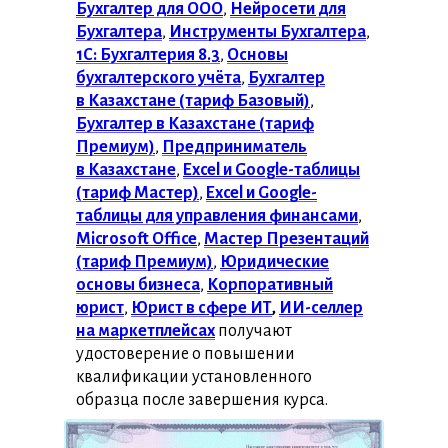
Бухгалтер для ООО
,
Нейросети для
Бухгалтера
,
Инструменты Бухгалтера
,
1С: Бухгалтерия 8.3
,
Основы
бухгалтерского учёта
,
Бухгалтер
в Казахстане (тариф Базовый)
,
Бухгалтер в Казахстане (тариф
Премиум)
,
Предприниматель
в Казахстане
,
Excel и Google-таблицы
(тариф Мастер)
,
Excel и Google-
таблицы для управления финансами
,
Microsoft Office
,
Мастер Презентаций
(тариф Премиум)
,
Юридические
основы бизнеса
,
Корпоративный
юрист
,
Юрист в сфере ИТ
,
ИИ-селлер
на маркетплейсах
получают
удостоверение о повышении
квалификации установленного
образца после завершения курса.