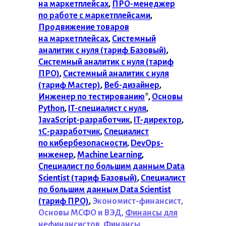
на маркетплейсах
,
ПРО-менеджер
по работе с маркетплейсами
,
Продвижение товаров
на маркетплейсах
,
Системный
аналитик с нуля (тариф Базовый)
,
Системный аналитик с нуля (тариф
ПРО)
,
Системный аналитик с нуля
(тариф Мастер)
,
Веб-дизайнер
,
Инженер по тестированию
*,
Основы
Python
,
IT-специалист с нуля
,
JavaScript-разработчик
,
IT-директор
,
1С-разработчик
,
Специалист
по кибербезопасности
,
DevOps-
инженер
,
Machine Learning
,
Специалист по большим данным Data
Scientist (тариф Базовый)
,
Специалист
по большим данным Data Scientist
(тариф ПРО)
,
Экономист-финансист,
Основы МСФО и ВЭД,
Финансы для
нефинансистов
,
Финансы