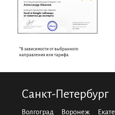
*В зависимости от выбранного
направления или тарифа
Санкт-Петербург
Волгоград
Воронеж
Екат