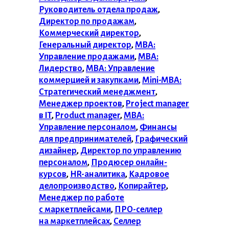
Руководитель отдела продаж
,
Директор по продажам
,
Коммерческий директор
,
Генеральный директор
,
MBA:
Управление продажами
,
MBA:
Лидерство
,
MBA: Управление
коммерцией и закупками
,
Mini-MBA:
Стратегический менеджмент
,
Менеджер проектов
,
Project manager
в IT
,
Product manager
,
MBA:
Управление персоналом
,
Финансы
для предпринимателей
,
Графический
дизайнер
,
Директор по управлению
персоналом
,
Продюсер онлайн-
курсов
,
HR-аналитика
,
Кадровое
делопроизводство
,
Копирайтер
,
Менеджер по работе
с маркетплейсами
,
ПРО-селлер
на маркетплейсах
,
Селлер