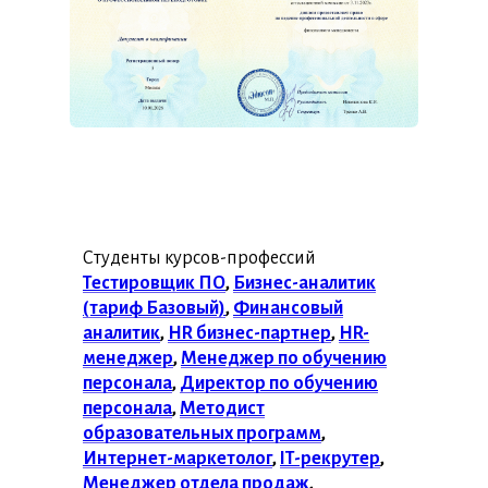
Студенты курсов-профессий
Тестировщик ПО
,
Бизнес-аналитик
(тариф Базовый)
,
Финансовый
аналитик
,
HR бизнес-партнер
,
HR-
менеджер
,
Менеджер по обучению
персонала
,
Директор по обучению
персонала
,
Методист
образовательных программ
,
Интернет-маркетолог
,
IT-рекрутер
,
Менеджер отдела продаж
,