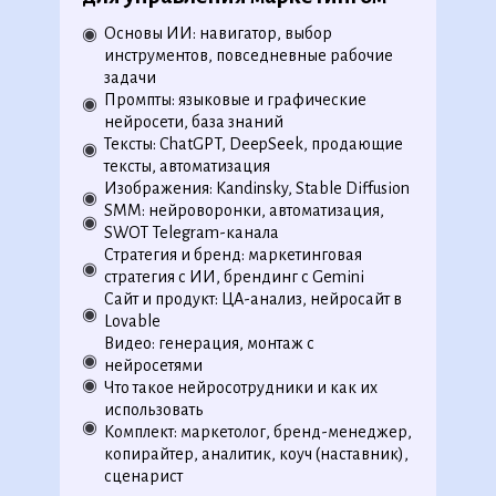
Основы ИИ: навигатор, выбор
◉
инструментов, повседневные рабочие
задачи
Промпты: языковые и графические
◉
нейросети, база знаний
Тексты: ChatGPT, DeepSeek, продающие
◉
тексты, автоматизация
Изображения: Kandinsky, Stable Diffusion
◉
SMM: нейроворонки, автоматизация,
◉
SWOT Telegram-канала
Стратегия и бренд: маркетинговая
◉
стратегия с ИИ, брендинг с Gemini
Сайт и продукт: ЦА-анализ, нейросайт в
◉
Lovable
Видео: генерация, монтаж с
◉
нейросетями
◉
◉
◉
◉
◉
◉
◉
Что такое нейросотрудники и как их
◉
◉
◉
◉
◉
◉
◉
◉
◉
использовать
◉
◉
◉
◉
◉
◉
◉
◉
◉
◉
◉
◉
Комплект: маркетолог, бренд-менеджер,
◉
◉
◉
◉
копирайтер, аналитик, коуч (наставник),
◉
сценарист