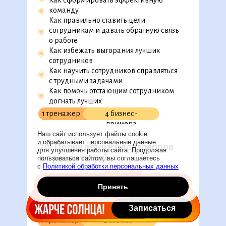
Как сформировать эффективную
команду
◉
Как правильно ставить цели
сотрудникам и давать обратную связь
◉
о работе
Как избежать выгорания лучших
◉
сотрудников
Как научить сотрудников справляться
◉
с трудными задачами
Как помочь отстающим сотрудником
◉
догнать лучших
Как управлять конфликтами
1 тренажер
4 бизнес-
примера
Наш сайт использует файлы cookie
и обрабатывает персональные данные
20. Проведение переговоров
для улучшения работы сайта. Продолжая
и презентаций
пользоваться сайтом, вы соглашаетесь
с
Политикой обработки персональных данных
Как подготовиться к переговорам
◉
Принять
Как провести переговоры топ-
◉
менеджеру
◉
Записаться
Как презентовать в стиле Джобса
1 тренажер
2 бизнес-