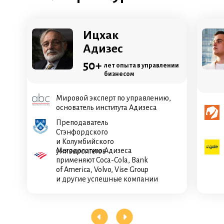
Ицхак
Адизес
50+
лет опыта в управлении
бизнесом
Мировой эксперт по управлению,
основатель института Адизеса
Преподаватель
Стэнфордского
и Колумбийского
Методологию Адизеса
университетов
применяют Coca-Cola, Bank
of America, Volvo, Vise Group
и другие успешные компании