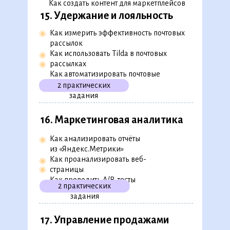
Как создать контент для маркетплейсов
15. Удержание и лояльность
Как измерить эффективность почтовых
◉
рассылок
Как использовать Tilda в почтовых
◉
рассылках
◉
Как автоматизировать почтовые
рассылки
2 практических
задания
16. Маркетинговая аналитика
Как анализировать отчёты
◉
из «Яндекс.Метрики»
Как проанализировать веб-
◉
◉
страницы
Как проводить A/B-тесты
2 практических
задания
17. Управление продажами