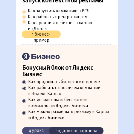
запуск контекстной рекламы
◉
Как управлять вниманием
пользователя
Как запустить кампанию в РСЯ
◉
3 тренажера
◉
Как работать с ретаргетингом
◉
Как продвигать бизнес в картах
и «Дзене»
1 бизнес-
11. Привлечение трафика:
пример
запуск таргетированной
рекламы
Как составить портрет аудитории
◉
◉
Как настроить таргетированную
Бонусный блок от Яндекс
рекламу на разных площадках
Бизнес
Как работать с Яндекс Директ
◉
Как продвигать бизнес в интернете
◉
Как работать с профилем компании
◉
1 бизнес-кейс
в Яндекс Картах
Как использовать бесплатные
◉
возможности Яндекс Бизнеса
12. Привлечение трафика:
Как можно размещать рекламу в Картах
◉
запуск контекстной рекламы
и Яндекс Бизнесе
Как запустить кампанию в РСЯ
◉
4 урока
Подарок от партнера