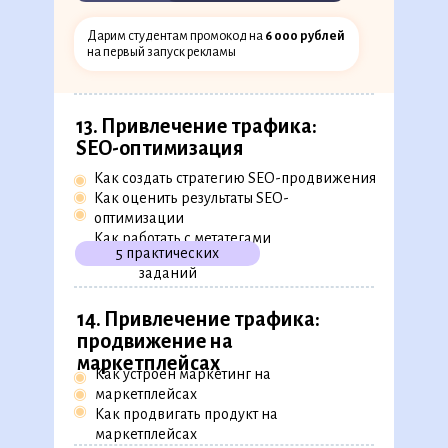
◉
Как работать с ретаргетингом
◉
Как продвигать бизнес в картах
Дарим студентам промокод на
6 000 рублей
и «Дзене»
на первый запуск рекламы
1 бизнес-кейс
13. Привлечение трафика:
SEO-оптимизация
Как создать стратегию SEO-продвижения
◉
◉
Как оценить результаты SEO-
◉
оптимизации
Как работать с метатегами
5 практических
заданий
14. Привлечение трафика:
продвижение на
маркетплейсах
Как устроен маркетинг на
◉
◉
маркетплейсах
◉
Как продвигать продукт на
маркетплейсах