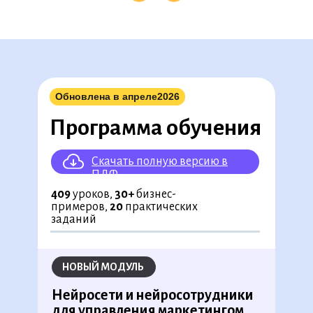
◉
Обновлена в апреле
2026
◉
◉
◉
◉
◉
◉
◉
◉
◉
Программа обучения
◉
◉
◉
◉
◉
◉
◉
◉
◉
◉
◉
◉
◉
◉
◉
◉
◉
◉
◉
◉
Скачать полную версию в
◉
ПДФ
409
уроков,
30+
бизнес-
примеров,
20
практических
заданий
НОВЫЙ МОДУЛЬ
Нейросети и нейросотрудники
для управления маркетингом