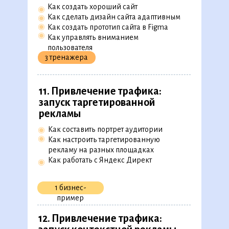
модели FAST
Как создать хороший сайт
◉
Как составить отчёт
◉
Как сделать дизайн сайта адаптивным
◉
Как оценить эффективность отдела
◉
◉
Как создать прототип сайта в Figma
и бизнеса
◉
Как управлять вниманием
пользователя
4 практических
3 тренажера
задания
9. Управление продуктом
11. Привлечение трафика:
◉
Какие метрики отслеживать, чтобы создать
запуск таргетированной
хороший продукт
рекламы
Что такое юнит-экономика и как её
◉
посчитать
◉
Как составить портрет аудитории
◉
Как работать с продуктовыми A/B-тестами
◉
Как настроить таргетированную
2 практических
рекламу на разных площадках
задания
Как работать с Яндекс Директ
◉
10. Привлечение трафика:
создание продающего сайта
1 бизнес-
пример
Как создать хороший сайт
◉
Как сделать дизайн сайта адаптивным
◉
12. Привлечение трафика:
◉
Как создать прототип сайта в Figma