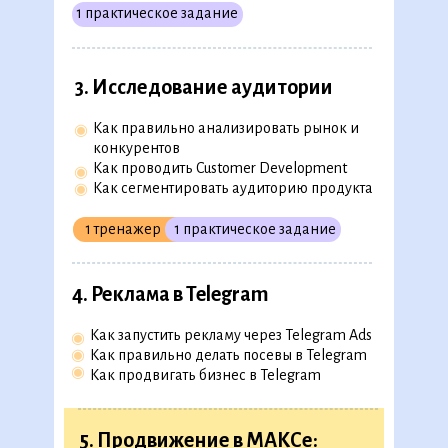
1 практическое задание
3. Исследование аудитории
Программа обучения
Как правильно анализировать рынок и
◉
конкурентов
Как проводить Customer Development
◉
Как сегментировать аудиторию продукта
◉
Скачать полную версию в
PDF
1 тренажер
1 практическое задание
1. Онбординг
4. Реклама в Telegram
◉
Как разобраться в новой теме
◉
Как работать с книгами и статьями
Как запустить рекламу через Telegram Ads
◉
◉
Как выстроить план обучения
◉
Как правильно делать посевы в Telegram
◉
Как найти время на обучение
◉
Как продвигать бизнес в Telegram
1 шаблон
5. Продвижение в МАКСе: