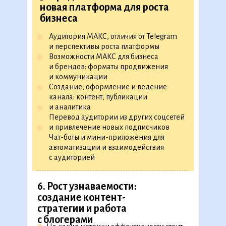
новая платформа для роста
2.
Введение в маркетинг
бизнеса
Какие цели и задачи у интернет-
◉
Аудитория МАКС, отличия от Telegram
◉
маркетинга
и перспективы роста платформы
Какие есть каналы продвижения
◉
Возможности МАКС для бизнеса
◉
в интернет-маркетинге
и брендов: форматы продвижения
Как развиваться в интернет-маркетинге
и коммуникации
◉
Создание, оформление и ведение
◉
канала: контент, публикации
1 практическое задание
и аналитика
◉
Перевод аудитории из других соцсетей
и привлечение новых подписчиков
◉
3. Нейросети в маркетинге
Чат-боты и мини-приложения для
автоматизации и взаимодействия
Как использовать нейросети в работе
◉
с аудиторией
◉
Как составить хороший промт для
текстовой и графической нейросети
Как использовать нейросети в маркетинге
◉
6. Рост узнаваемости:
создание контент-
стратегии и работа
4. Исследование аудитории
с блогерами