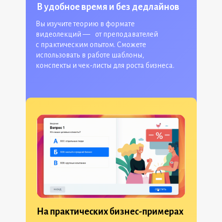
В удобное время и без дедлайнов
Вы изучите теорию в формате
видеолекций — от преподавателей
с практическим опытом. Сможете
использовать в работе шаблоны,
конспекты и чек-листы для роста бизнеса.
На практических бизнес-примерах