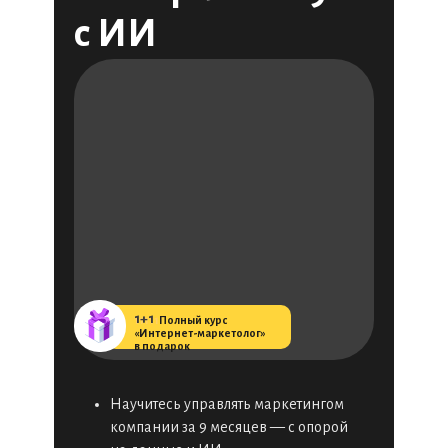
с ИИ
1+1
11111
Полный курс
«Интернет-маркетолог»
в подарок
Научитесь управлять маркетингом
компании за 9 месяцев — с опорой