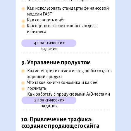
Как автоматизировать инфлюенс-
◉
Как использовать стандарты финансовой
◉
маркетинг
модели FAST
Как проанализировать эффективность
◉
Как составить отчёт
◉
разных типов рекламы
Как оценить эффективность отдела
◉
1 практическое задание
и бизнеса
4 практических
задания
7. Рост узнаваемости:
создание SMM-стратегии
9. Управление продуктом
Как продвигать бизнес в соцсетях
◉
◉
Какие метрики отслеживать, чтобы создать
◉
Как выбрать площадки для продвижения
хороший продукт
◉
Как проанализировать трафик
Что такое юнит-экономика и как её
◉
конкурентов
посчитать
◉
1 пратическое
3 бизнес-
Как работать с продуктовыми A/B-тестами
задание
кейса
1 тест
2 практических
задания
8. Финансовое моделирование
10. Привлечение трафика:
создание продающего сайта
Как использовать стандарты финансовой
◉