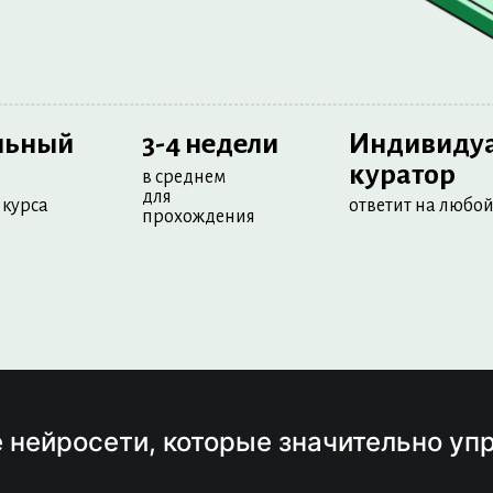
льный
3-4 недели
Индивиду
куратор
в среднем
для
 курса
ответит на любо
прохождения
 нейросети, которые значительно уп