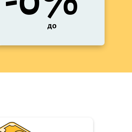
-0%
до