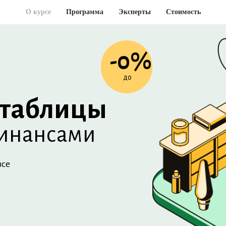
О курсе
Программа
Эксперты
Стоимость
-0%
до
e-таблицы
финансами
все