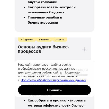
внутри компании
Как организовать контроль
исполнения бюджета
Типичные ошибки в
бюджетировании
17 уроков
1 проект
3 теста
Основы аудита бизнес-
процессов
Наш сайт использует файлы cookie
и обрабатывает персональные данные
Основные методологии и нотации
для улучшения работы сайта. Продолжая
моделирования бизнес-процессов
пользоваться сайтом, вы соглашаетесь
Как устроен процесс
с
Политикой обработки персональных данных
моделирования в компаниях
Принять
Что такое KPI и как его
формировать
Как собрать и проанализировать
метрики эффективности бизнес-