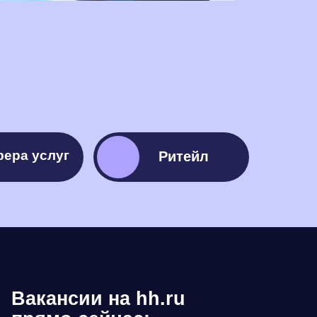
ера услуг
Ритейл
а услуг
Ритейл
Вакансии на hh.ru