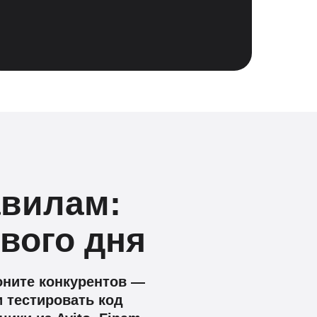
авилам:
вого дня
оните конкурентов —
и тестировать код