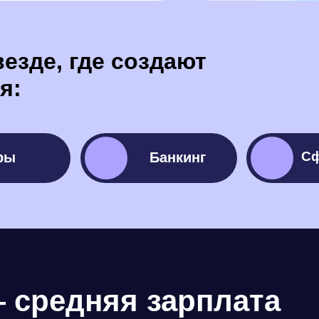
езде, где создают
я:
Сф
ры
Банкинг
инг
Банкинг
Сфер
— средняя зарплата