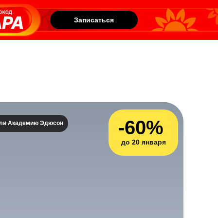
Записаться
Записаться
-60%
али Академию Эдюсон
до 20 января