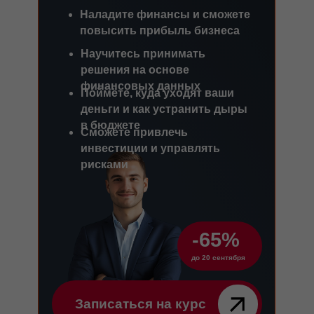
Наладите финансы и сможете
повысить прибыль бизнеса
Научитесь принимать
решения на основе
финансовых данных
Поймёте, куда уходят ваши
деньги и как устранить дыры
в бюджете
Сможете привлечь
инвестиции и управлять
рисками
-65%
до 20 сентября
Записаться на курс