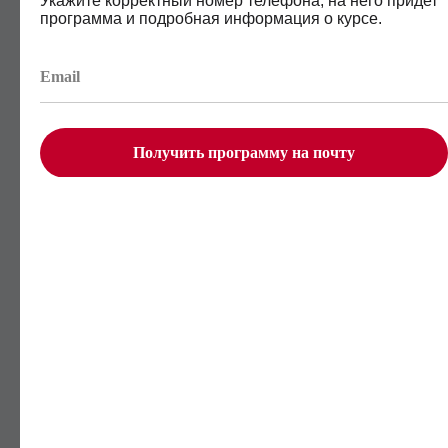
Укажите корректный номер телефона, на него придет
программа и подробная информация о курсе.
Программа
обучения
Получить программу на почту
96 уроков
12 бизнес-кейсов
13 тренажёров и 14 заданий
Финальный проект
Скачать полную версию в
ПДФ