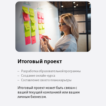
Образовательная деятельность в Академии Eduson (Общество с
У вас будет официальный документ, который подтвердит
ограниченной ответственностью «Эдюсон») ведется на
повышение квалификации
основании
государственной лицензии
№00374370 от 27 мая 2022
и поможет в карьерном росте.
года.
Итоговый проект
–
Разработка образовательной программы
–
Создание онлайн-курса
–
Составление своего плана карьеры
Итоговый проект может быть связан с
вашей текущей компанией или вашим
личным бизнесом.