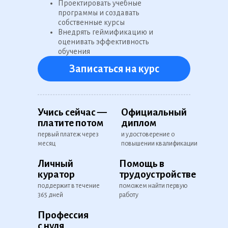
Проектировать учебные
программы и создавать
собственные курсы
Внедрять геймификацию и
оценивать эффективность
обучения
Удаленно работать как в крупной
Записаться на курс
компании, так и на фрилансе
ер по
5 935 открытых ваканс
Зарплата от 100 000 ру
2 месяца
? ? ?
на популярных
в среднем за
Учись сейчас —
Официальный
ресурсах по п
подготовка на
ию
платите потом
диплом
трудоустройст
первый платеж через
и удостоверение о
ала —
HR
месяц
повышении квалификации
ий за обучение
омпании.
Личный
Помощь в
ые навыки, разрабатывает программу
ативные курсы
куратор
трудоустройстве
поддержит в течение
поможем найти первую
365 дней
работу
Профессия
с нуля
2500+ вакансий на для