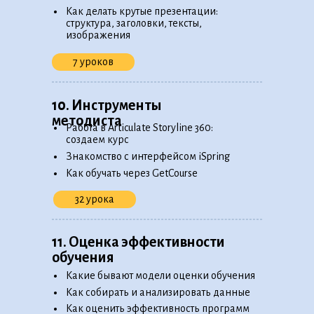
•
Как делать крутые презентации:
структура, заголовки, тексты,
изображения
7 уроков
10. Инструменты
методиста
•
Работа в Articulate Storyline 360:
создаем курс
•
Знакомство с интерфейсом iSpring
•
Как обучать через GetCourse
32 урока
11. Оценка эффективности
обучения
•
Какие бывают модели оценки обучения
•
Как собирать и анализировать данные
•
Как оценить эффективность программ