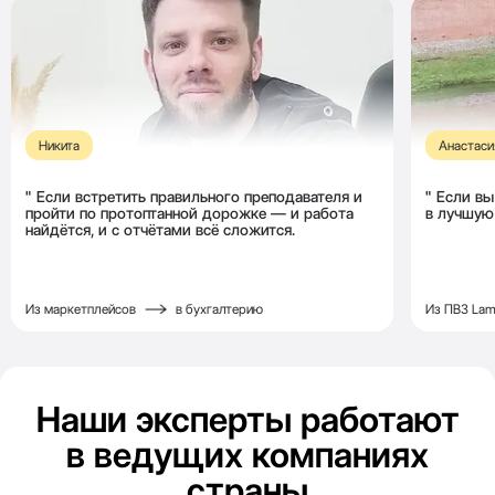
Никита
Анастаси
Если встретить правильного преподавателя и
Если вы
пройти
по протоптанной дорожке —
и работа
в лучшую
найдётся,
и с отчётами всё сложится.
Из маркетплейсов
в бухгалтерию
Из ПВЗ La
Наши эксперты работают
в ведущих компаниях
страны