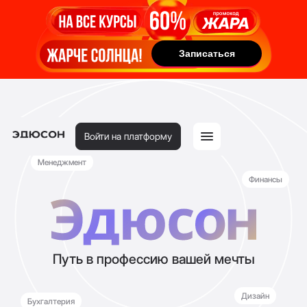
Записаться
Записаться
Войти на платформу
Менеджмент
Финансы
Путь в профессию вашей мечты
Дизайн
Бухгалтерия