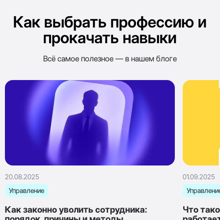
Как выбрать профессию и
прокачать навыки
Всё самое полезное — в нашем блоге
20.08.2025
01.09.2025
Управление
Управлени
Как законно уволить сотрудника:
Что тако
порядок, причины и методы
работае