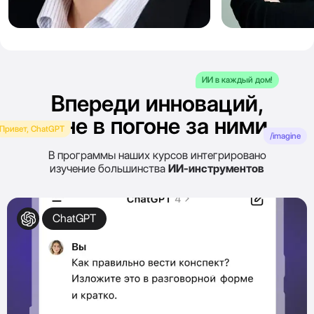
Сергей
Алёна
Полехин
Артемьева
ИИ в каждый дом!
Впереди инноваций,
а не в погоне за ними
Привет, ChatGPT
/imagine
В программы наших курсов интегрировано
изучение большинства
ИИ-инструментов
ChatGPT