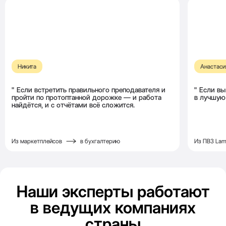
Никита
Анастаси
Если встретить правильного преподавателя и
Если вы
пройти
по протоптанной дорожке —
и работа
в лучшую
найдётся,
и с отчётами всё сложится.
Из маркетплейсов
в бухгалтерию
Из ПВЗ La
Наши эксперты работают
в ведущих компаниях
страны