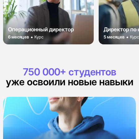
Операционный директор
Директор по 
6 месяцев
Курс
5 месяцев
Кур
750 000+ студентов
уже освоили новые навыки