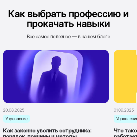
Как выбрать профессию и
прокачать навыки
Всё самое полезное — в нашем блоге
20.08.2025
01.09.2025
Управление
Управлени
Как законно уволить сотрудника:
Что тако
порядок, причины и методы
работае