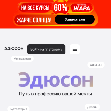
Записаться
Записаться
Войти на платформу
Менеджмент
Финансы
Путь в профессию вашей мечты
Дизайн
Бухгалтерия