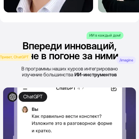
Сергей
Алёна
Полехин
Артемьева
ИИ в каждый дом!
Впереди инноваций,
а не в погоне за ними
Привет, ChatGPT
/imagine
В программы наших курсов интегрировано
изучение большинства
ИИ-инструментов
ChatGPT