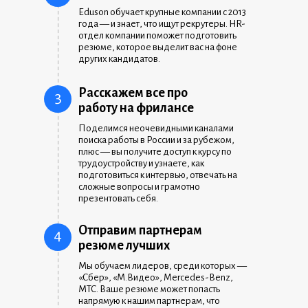
Eduson обучает крупные компании с 2013
года — и знает, что ищут рекрутеры. HR-
отдел компании поможет подготовить
резюме, которое выделит вас на фоне
других кандидатов.
Расскажем все про
3
работу на фрилансе
Поделимся неочевидными каналами
поиска работы в России и за рубежом,
плюс — вы получите доступ к курсу по
трудоустройству и узнаете, как
подготовиться к интервью, отвечать на
сложные вопросы и грамотно
презентовать себя.
Отправим партнерам
4
резюме лучших
Мы обучаем лидеров, среди которых —
«Сбер», «М.Видео», Mercedes-Benz,
МТС. Ваше резюме может попасть
напрямую к нашим партнерам, что