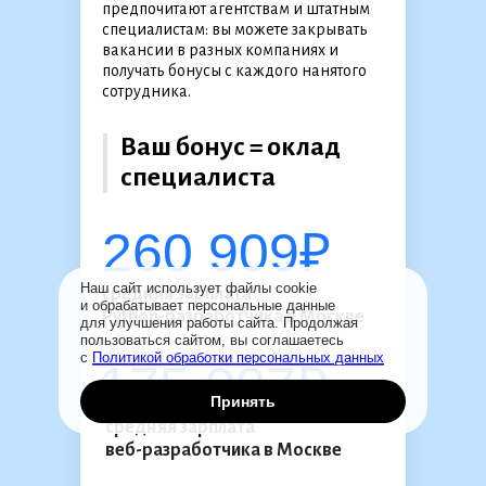
предпочитают агентствам и штатным
Лидирующие компании
специалистам: вы можете закрывать
вакансии в разных компаниях и
доверяют
получать бонусы с каждого нанятого
сотрудника.
Академии Эдюсон
обучение своих
Ваш бонус = оклад
специалиста
сотрудников
260 909₽
Наш сайт использует файлы cookie
средняя зарплата
и обрабатывает персональные данные
Python-разработчика в Москве
для улучшения работы сайта. Продолжая
пользоваться сайтом, вы соглашаетесь
с
Политикой обработки персональных данных
175 087₽
Принять
средняя зарплата
веб-разработчика в Москве