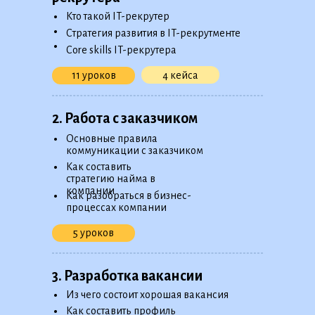
•
Кто такой IT-рекрутер
•
Стратегия развития в IT-рекрутменте
•
Сore skills IT-рекрутера
4 кейса
11 уроков
2. Работа с заказчиком
•
Основные правила
коммуникации с заказчиком
•
Как составить
стратегию найма в
•
компании
Как разобраться в бизнес-
процессах компании
5 уроков
3. Разработка вакансии
•
Из чего состоит хорошая вакансия
•
Как составить профиль