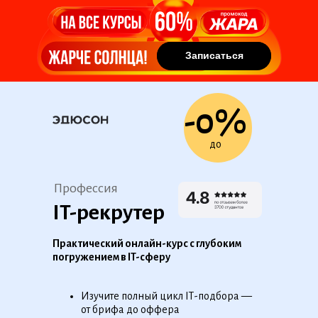
Записаться
Записаться
-0%
до
Профессия
IT-рекрутер
Практический онлайн-курс с глубоким
погружением в IT-сферу
Изучите полный цикл IТ-подбора —
от брифа до оффера