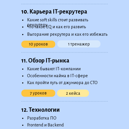
10. Карьера IT-рекрутера
•
Какие soft skills стоит развивать
•
рекрутеру
Что такое EQ и как его развить
•
Выгорание рекрутера и как его избежать
1 тренажер
10 уроков
11. Обзор IT-рынка
•
Какие бывают IT-компании
•
Особенности найма в IT-сфере
•
Как пройти путь от джуниора до CTO
7 уроков
2 кейса
12. Технологии
•
Разработка ПО
•
Frontend и Baсkend