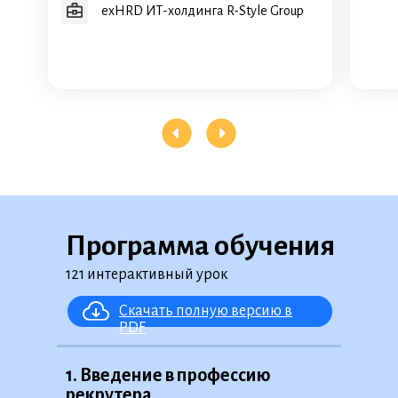
•
Какие профессиональные ресурсы
exHRD ИТ-холдинга R-Style Group
можно использовать для поиска
•
Обновления будут доступны в январе
Поиск специалистов в сфере IT
•
Headhunting: инструменты эффективного
поиска и переманивания специалистов
Программа обучения
121 интерактивный урок
Скачать полную версию в
PDF
1. Введение в профессию
рекрутера