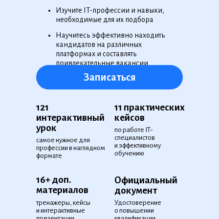
Изучите IT-профессии и навыки,
необходимые для их подбора
Научитесь эффективно находить
кандидатов на различных
платформах и составлять
привлекательные вакансии
Записаться
121
11 практических
интерактивный
кейсов
урок
по работе IT-
специалистов
самое нужное для
и эффективному
профессии в наглядном
обучению
формате
16+ доп.
Официальный
материалов
документ
тренажеры, кейсы
Удостоверение
и интерактивные
о повышении
презентации
квалификации