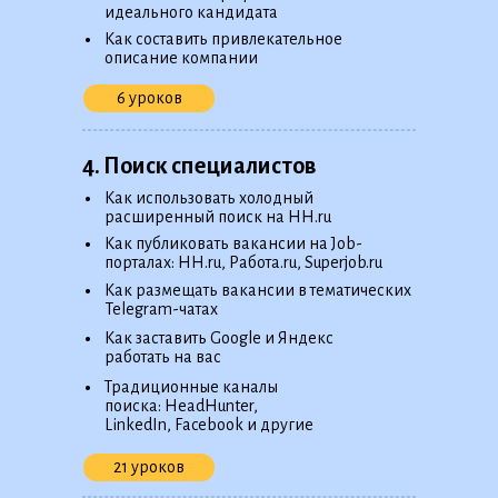
идеального кандидата
•
Как составить привлекательное
описание компании
6 уроков
4. Поиск специалистов
•
Как использовать холодный
расширенный поиск на HH.ru
•
Как публиковать вакансии на Job-
порталах: HH.ru, Работа.ru, Superjob.ru
•
Как размещать вакансии в тематических
Telegram-чатах
•
Как заставить Google и Яндекс
работать на вас
•
Традиционные каналы
поиска: HeadHunter,
LinkedIn, Facebook и другие
21 уроков