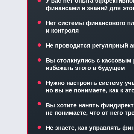
•
У вас нет опыта эффективно
финансами и знаний для это
•
Нет системы финансового п
и контроля
•
Не проводится регулярный а
•
Вы столкнулись с кассовым 
избежать этого в будущем
•
Нужно настроить систему учё
но вы не понимаете, как к э
•
Вы хотите нанять финдирект
не понимаете, что от него тр
•
Не знаете, как управлять ф