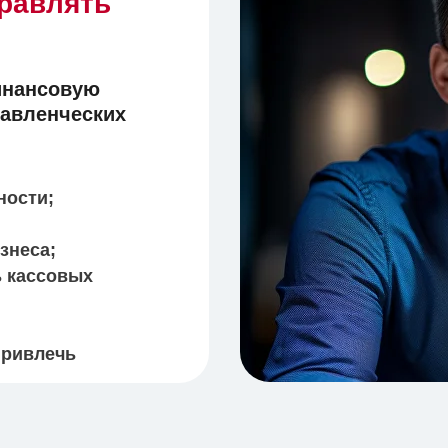
равлять
инансовую
авленческих
ности;
знеса;
ь кассовых
привлечь