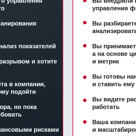
•
го управления
Вы внедрили 
го
управления ф
•
ланирования
Вы разбираете
анализироват
•
нализ показателей
Вы принимает
а на основе 
разрывом и хотите
и метрик
•
Вы готовы на
та в компании,
и ставить ему
тому подойти
•
Вы видите рис
ора, но пока
работать
ебовать
•
Ваша компания
инансовыми рисками
и масштабир