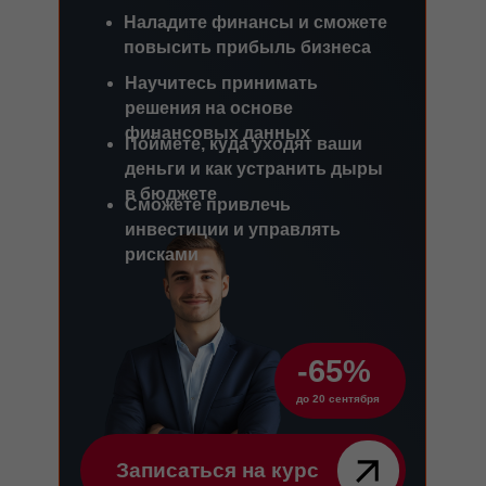
Наладите финансы и сможете
повысить прибыль бизнеса
Научитесь принимать
решения на основе
финансовых данных
Поймёте, куда уходят ваши
деньги и как устранить дыры
в бюджете
Сможете привлечь
инвестиции и управлять
рисками
-65%
до 20 сентября
Записаться на курс