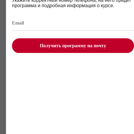
Укажите корректный номер телефона, на него придет
программа и подробная информация о курсе.
Программа
обучения
Получить программу на почту
96 уроков
12 бизнес-кейсов
13 тренажёров и 14 заданий
Финальный проект
Скачать полную версию в
ПДФ