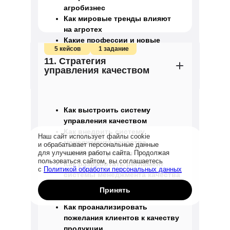
агробизнес
Как мировые тренды влияют
на агротех
Какие профессии и новые
5 кейсов
1 задание
технологии появляются
11. Стратегия
на агрорынке
управления качеством
Как выстроить систему
управления качеством
Как внедрить систему
Наш сайт использует файлы cookie
менеджмента качества
и обрабатывает персональные данные
и избежать рисков
для улучшения работы сайта. Продолжая
пользоваться сайтом, вы соглашаетесь
Как разработать регламент
с
Политикой обработки персональных данных
системы менеджмента качества
Как работать с требованиями
Принять
к качеству продукции
Как проанализировать
пожелания клиентов к качеству
продукции