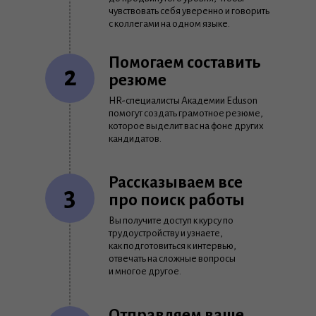
чувствовать себя уверенно и говорить
с коллегами на одном языке.
Помогаем составить
2
резюме
HR-специалисты Академии Eduson
помогут создать грамотное резюме,
которое выделит вас на фоне других
кандидатов.
Рассказываем все
3
про поиск работы
Вы получите доступ к курсу по
трудоустройству и узнаете,
как подготовиться к интервью,
отвечать на сложные вопросы
и многое другое.
Отправляем ваше