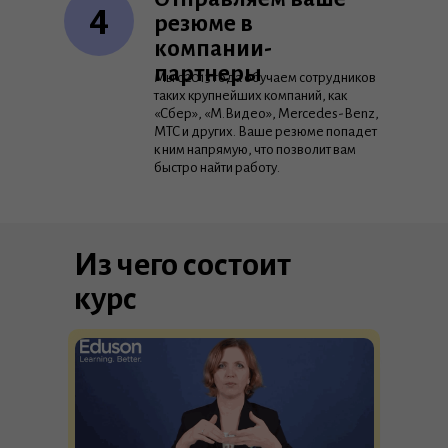
4
резюме в
компании-
партнеры
Мы с 2013 года обучаем сотрудников
таких крупнейших компаний, как
«Сбер», «М.Видео», Mercedes-Benz,
МТС и других. Ваше резюме попадет
к ним напрямую, что позволит вам
быстро найти работу.
Из чего состоит
курс