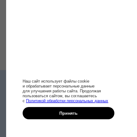
–
Руководство по разработке учебных материалов
–
Чек-лист для подготовки к занятиям
–
Пример отчета по оценке методом 360°
–
Шаблон индивидуального плана развития
–
Шаблон как измерить эффективность обучения
–
Шаблон постановки целей обучения
+25
+25
полезных чек-листов
и материалов
Наш сайт использует файлы cookie
и обрабатывает персональные данные
Есть вопросы?
для улучшения работы сайта. Продолжая
пользоваться сайтом, вы соглашаетесь
с
Политикой обработки персональных данных
Закажите бесплатную
консультацию
Принять