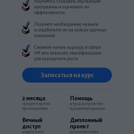
Научитесь создавать обучающие
программы и оценивать их
эффективность
Получите необходимые навыки
и отработаете их на кейсах крупных
компаний
Сможете начать карьеру в сфере
HR или повысить квалификацию
для карьерного роста
ер по
5 935 открытых ваканс
Зарплата от 100 000 ру
2 месяца
? ? ?
на популярных
в среднем за
Записаться на курс
ресурсах по п
подготовка на
ию
трудоустройст
ала —
HR
2 месяца
Помощь
ий за обучение
омпании.
среднее время
в трудоустройстве
ые навыки, разрабатывает программу
ативные курсы
прохождения
и развитии карьеры
Вечный
Дипломный
доступ
проект
к курсу и его
на основе кейса