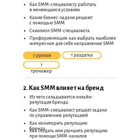
•
Как SMM-специалисту работать
в меняющихся условиях
•
Какие бизнес-задачи решают
с помощью SMM
•
Скиллмэп SMM-специалиста
•
Профориентация: как выбрать наиболее
интересное для себя направление SMM
1 раздатка
7 уроков
1
тренажер
2. Как SMM влияет на бренд
•
Из чего складывается онлайн-
репутация бренда
•
Как SMM-специалист решает задачи
по управлению репутацией
•
Как мониторить репутацию
•
бренда
Как создать или улучшить репутацию
при помощи SMM-каналов