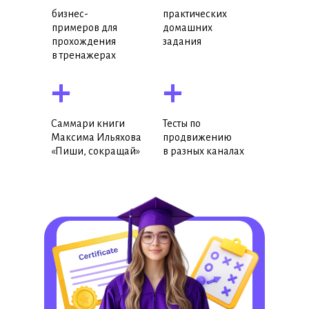
бизнес-
практических
примеров для
домашних
прохождения
задания
в тренажерах
+
+
Саммари книги
Тесты по
Максима Ильяхова
продвижению
«Пиши, сокращай»
в разных каналах