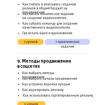
•
Как считать и вписывать создание
роликов в общий бюджет на
•
продвижение
Как писать техническое задание
на создание видеоконтента
•
Как собрать команду для создания
качественного видеоконтента
•
Где искать идеи и вдохновение
7 уроков
1 практическое
задание
9. Методы продвижения
в соцсетях
•
Как выбрать методы
•
продвижения
Как выбрать каналы продвижения
•
Как устроена воронка продаж
•
Как маркировать рекламу
•
Как использовать таргетированную рекламу
5 уроков