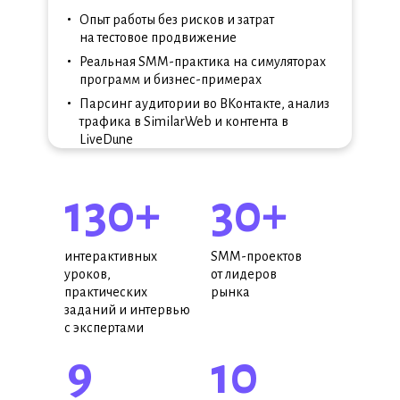
•
Опыт работы без рисков и затрат
на тестовое продвижение
•
Реальная SMM-практика на симуляторах
программ и бизнес-примерах
•
Парсинг аудитории во ВКонтакте, анализ
трафика в SimilarWeb и контента в
LiveDune
130+
30+
интерактивных
SMM-проектов
уроков,
от лидеров
практических
рынка
заданий и интервью
с экспертами
9
10