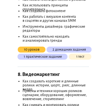
•
Как использовать принципы
•
сторителлинга
Как создавать фотоконтент
•
Как работать с визуалом контента
в соцсетях и других каналах SMM
•
Инструменты дизайнера: графические
редакторы
•
Как самостоятельно находить
и анализировать тренды
10 уроков
2 домашних задания
1 практическое задание
1 тест
8. Видеомаркетинг
•
Как создавать короткие и длинные
ролики: истории, шортс, рилс, длинные
•
видео
Приемы и техники хороших роликов:
сценарии, оборудование, оформление,
вовлечение, сторителлинг
•
Как снимать и монтировать ролики