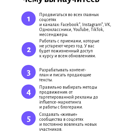
Продвигаться во всех главных
1
соцсетях
и каналах: Facebook*, Instagram*, VK,
Одноклассники, YouTube, TikTok,
мессенджеры.
Работать с приемами, которые
не устареют через год. У вас
2
будет пожизненный доступ
к курсу и всем обновлениям.
3
Разрабатывать контент-
план и писать продающие
тексты.
Правильно выбирать методы
4
продвижения: от
таргетированной рекламы до
influence-маркетинга
и работы с блогерами.
Создавать «живые»
5
сообщества в соцсетях
и постоянно вовлекать новых
участников.