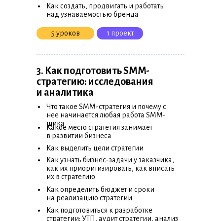
•
Как создать, продвигать и работать
над узнаваемостью бренда
5 уроков
1 проект
3. Как подготовить SMM-
стратегию: исследования
и аналитика
•
Что такое SMM-стратегия и почему с
нее начинается любая работа SMM-
•
щика
Какое место стратегия занимает
в развитии бизнеса
•
Как выделить цели стратегии
•
Как узнать бизнес-задачи у заказчика,
как их приоритизировать, как вписать
их в стратегию
•
Как определить бюджет и сроки
на реализацию стратегии
•
Как подготовиться к разработке
стратегии: УТП, аудит стратегии, анализ