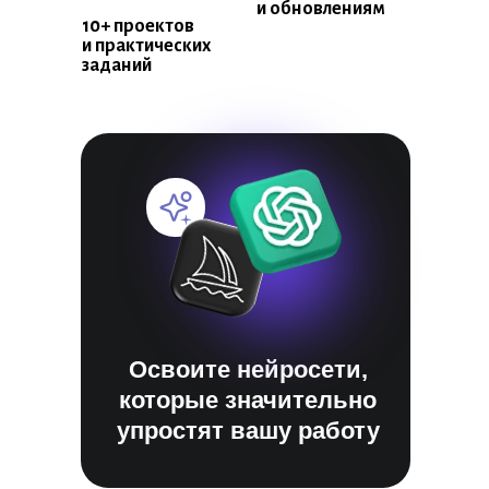
и обновлениям
10+ проектов
и практических
заданий
сальный HR-специалист,
полняет роли всех
 по персоналу:
Освоите нейросети,
а до стратега.
которые значительно
упростят вашу работу