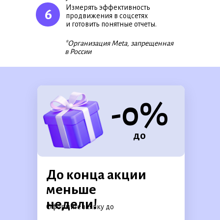
Измерять эффективность
6
продвижения в соцсетях
и готовить понятные отчеты.
*Организация Meta, запрещенная
в России
-0%
до
До конца акции
меньше
недели!
Оформите заявку
до