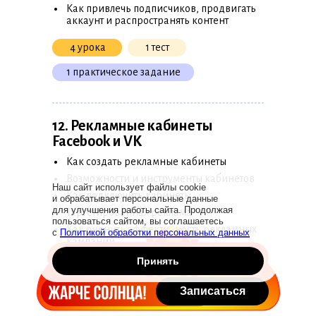
•
Как привлечь подписчиков, продвигать
аккаунт и распространять контент
4 урока
1 тест
1 практическое задание
12. Рекламные кабинеты
Facebook и VK
•
Как создать рекламные кабинеты
•
Возможности и инструменты кабинетов
•
Наш сайт использует файлы cookie
Как подключить кабинеты
и обрабатывает персональные данные
•
для улучшения работы сайта. Продолжая
Таргетированная реклама
•
пользоваться сайтом, вы соглашаетесь
Как оценить эффективность рекламных
с
Политикой обработки персональных данных
кампаний
Принять
5 уроков
1 домашнее задание
Записаться
1 практическое задание