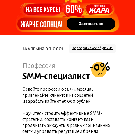
Записаться
Записаться
Корпоративное обучение
-0%
Профессия
SMM-специалист
до
Освойте профессию за 3-4 месяца,
привлекайте клиентов из соцсетей
и зарабатывайте от 85 000 рублей.
Научитесь строить эффективные SMM-
стратегии, составлять контент-план,
продвигать аккаунты в разных социальных
сетях и управлять репутацией бренда.