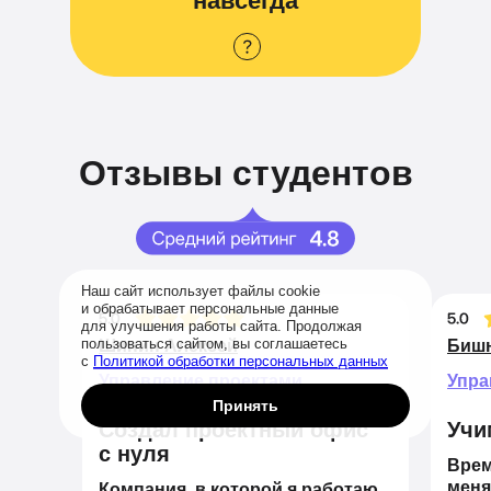
навсегда
Отзывы студентов
Наш сайт использует файлы cookie
и обрабатывает персональные данные
для улучшения работы сайта. Продолжая
пользоваться сайтом, вы соглашаетесь
Шинин Алексей
Бишн
с
Политикой обработки персональных данных
Управление проектами
Упра
Принять
Создал проектный офис
Учи
с нуля
Врем
меня
Компания, в которой я работаю,