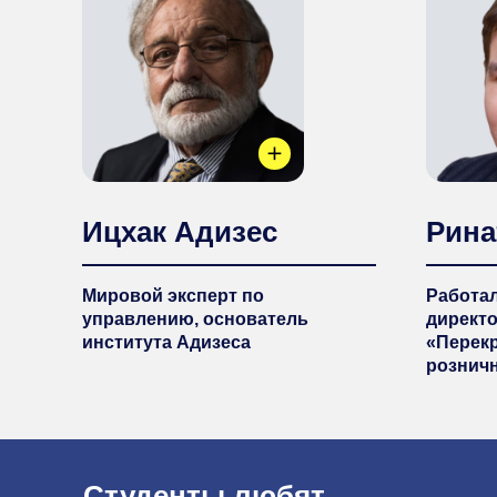
Ицхак Адизес
Рина
Мировой эксперт по
Работа
управлению, основатель
директ
института Адизеса
«Перекр
розничн
Студенты любят