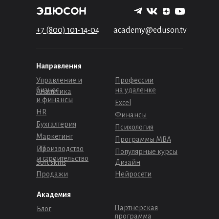
+7 (800) 101-14-04
academy@eduson.tv
Направления
Управление и
Профессии
бизнес
на удаленке
Аналитика
и финансы
Excel
HR
Финансы
Бухгалтерия
Психология
Маркетинг
Программы МВА
Производство
ИТ
Популярные курсы
и строительство
Soft skills
Дизайн
Продажи
Нейросети
Академия
Партнерская
Блог
программа