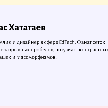
ас Хататаев
млид и дизайнер в сфере EdTech. Фанат сеток
неразрывных пробелов, энтузиаст контрастны
ашек и глассморфизмов.