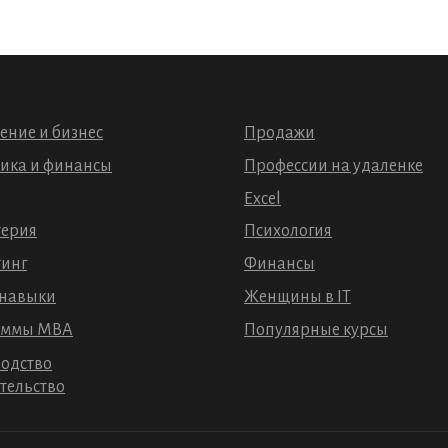
вления
ение и бизнес
Продажи
ика и финансы
Профессии на удаленке
Excel
терия
Психология
инг
Финансы
 навыки
Женщины в IT
аммы МВА
Популярные курсы
одство
ительство