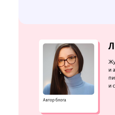
Л
Жу
и 
пи
и 
Автор блога