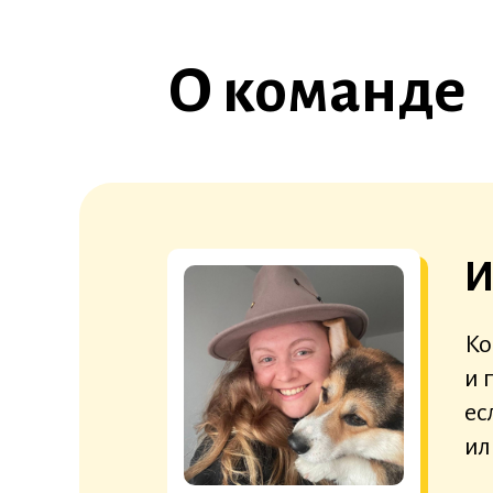
О команде
И
Ко
и 
ес
ил