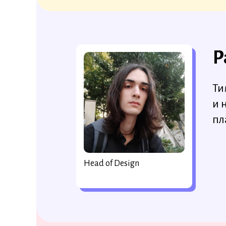
Р
Ти
и 
пл
Head of Design