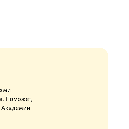
атами
я. Поможет,
ге Академии