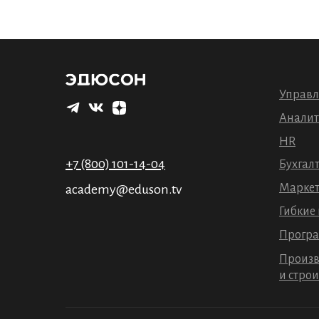
Напра
Управл
Аналит
HR
+7 (800) 101-14-04
Бухгал
Маркет
academy@eduson.tv
Гибкие
Прогр
Произв
и стро