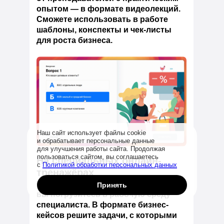
опытом — в формате видеолекций.
Сможете использовать в работе
шаблоны, конспекты и чек-листы
для роста бизнеса.
Наш сайт использует файлы cookie
и обрабатывает персональные данные
для улучшения работы сайта. Продолжая
Заказать звонок
пользоваться сайтом, вы соглашаетесь
На специальных онлайн-
с
Политикой обработки персональных данных
тренажёрах
С первой минуты обучения
Принять
вы погрузитесь в рабочую среду
специалиста. В формате бизнес-
кейсов решите задачи, с которыми