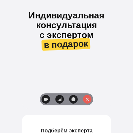
Индивидуальная
консультация
с экспертом
в подарок
в подарок
Подберём эксперта