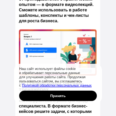
опытом — в формате видеолекций.
Сможете использовать в работе
шаблоны, конспекты и чек-листы
для роста бизнеса.
Наш сайт использует файлы cookie
и обрабатывает персональные данные
для улучшения работы сайта. Продолжая
Заказать звонок
пользоваться сайтом, вы соглашаетесь
На специальных онлайн-
с
Политикой обработки персональных данных
тренажёрах
С первой минуты обучения
Принять
вы погрузитесь в рабочую среду
специалиста. В формате бизнес-
кейсов решите задачи, с которыми