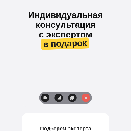
Индивидуальная
консультация
с экспертом
в подарок
в подарок
Подберём эксперта