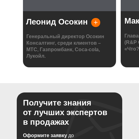
Мак
Леонид Осокин
Глава
Генеральный директор Осокин
(R&P 
Консалтинг, среди клиентов –
«Что?
МТС, Газпромбанк, Coca-cola,
Лукойл.
Получите знания
от лучших экспертов
в продажах
Оформите заявку
до