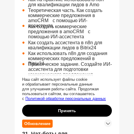
для квалификации лидов в Amo
•
Теоретическая часть. Как создать
коммерческие предложения в
amoCRM с помощью ИИ-
•
ассистента
Как создать коммерческие
предложения в amoCRM с
помощью ИИ-ассистента
•
Как создать ассистента в n8n для
квалификации лидов в Bitrix24
•
Как использовать n8n для создания
коммерческих предложений в
•
Bitrix24
Практическое задание. Создайте ИИ-
ассистента для подготовки
коммерческого предложения
Наш сайт использует файлы cookie
и обрабатывает персональные данные
для улучшения работы сайта. Продолжая
пользоваться сайтом, вы соглашаетесь
Заказать звонок
с
Политикой обработки персональных данных
Принять
Обновление
21. Чат-боты для