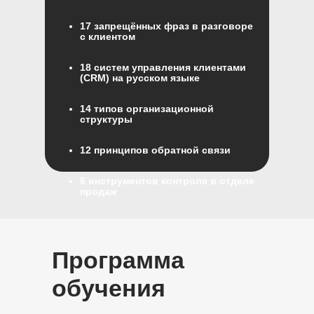
17 запрещённых фраз в разговоре
с клиентом
18 систем управления клиентами
(CRM) на русском языке
14 типов организационной
структуры
12 принципов обратной связи
6 инструментов контроля в отделе
продаж
5 методологий продаж
Программа
Как не брать на себя задачи
подчиненных
обучения
Личный план развития
руководителя