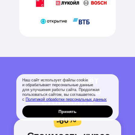
Что вас ждёт
Наш сайт использует файлы cookie
и обрабатывает персональные данные
на курсе и его
для улучшения работы сайта. Продолжая
пользоваться сайтом, вы соглашаетесь
стоимость
с
Политикой обработки персональных данных
Принять
-60%