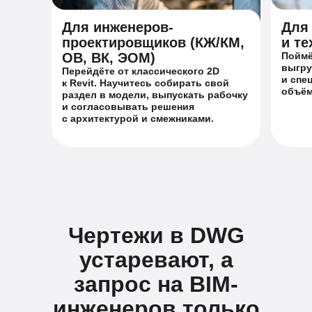
Для инженеров-
Для
проектировщиков (КЖ/КМ,
и те
ОВ, ВК, ЭОМ)
Поймё
выгру
Перейдёте от классического 2D
и спе
к Revit. Научитесь собирать свой
объём
раздел в модели, выпускать рабочку
и согласовывать решения
с архитектурой и смежниками.
Чертежи в DWG
устаревают, а
запрос на BIM-
инженеров только