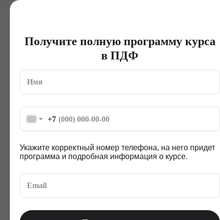
Создадите первые функции
Напишете небольшие участки
Получите полную программу курса
кода, каждый из которых будет
выполнять отдельную задачу
в ПДФ
Подключите модули и файлы
Загрузите фрагменты кода,
которые написаны другими
+7
программистами, чтобы
упростить и ускорить разработку
Укажите корректный номер телефона, на него придет
программа и подробная информация о курсе.
Поработаете с итераторами
и генераторами
Научитесь обрабатывать данные
по одному элементу за раз