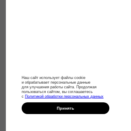
Удостоверение о повышении
квалификации
Образовательная деятельность
Наш сайт использует файлы cookie
и обрабатывает персональные данные
в Академии Эдюсон (Общество
для улучшения работы сайта. Продолжая
с ограниченной ответственностью
пользоваться сайтом, вы соглашаетесь
«Эдюсон») ведется на основании
с
Политикой обработки персональных данных
государственной лицензии
№ 374
370 от 27 мая 2022 года.
Принять
У вас будет официальный документ,
Записаться
который подтвердит повышение
квалификации и поможет