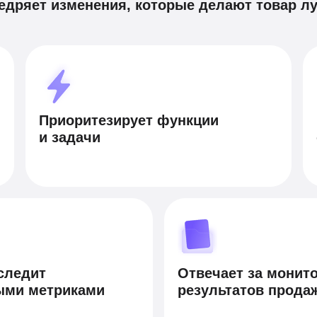
едряет изменения, которые делают товар л
Приоритезирует функции
и задачи
следит
Отвечает за монит
ыми метриками
результатов прода