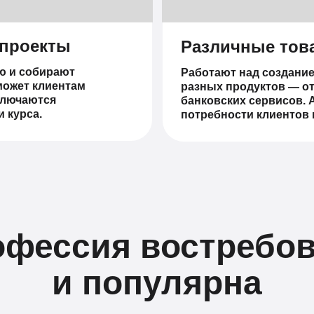
 проекты
Различные това
ю и собирают
Работают над создани
может клиентам
разных продуктов — о
ключаются
банковских сервисов. 
и курса.
потребности клиентов 
фессия востребо
и популярна