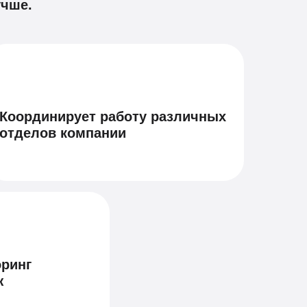
учше.
Координирует работу различных
отделов компании
оринг
ж