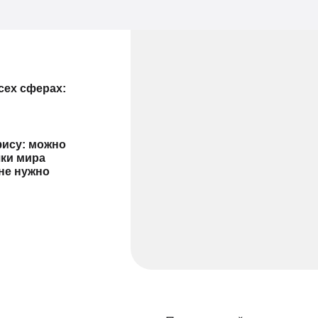
сех сферах:
фису: можно
чки мира
не нужно