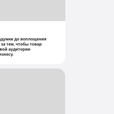
задумки до воплощения
 за тем, чтобы товар
евой аудитории
знесу.