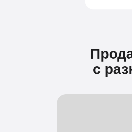
Прода
с ра