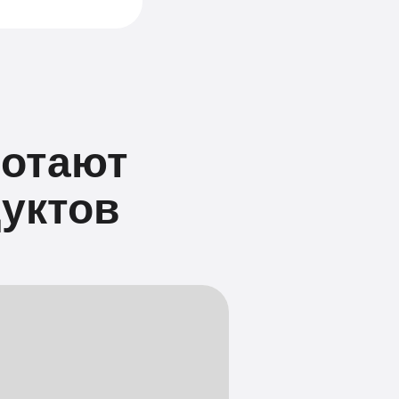
ботают
уктов