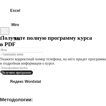
⠀⠀⠀Excel
⠀⠀⠀Miro
Получите полную программу курса
⠀⠀⠀Jira
в PDF
⠀⠀⠀SQl
Укажите корректный номер телефона, на него придет программа
и подробная информация о курсе.
⠀⠀⠀Notion
Получить программу
⠀⠀⠀Яндекс Wordstat
Методологии: