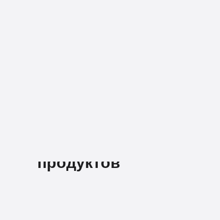
Продакт-
менеджеры
работают
с разными видами
продуктов