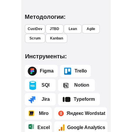
Методологии:
CustDev
JTBD
Lean
Agile
Scrum
Kanban
Инструменты:
⠀⠀⠀Figma
⠀⠀⠀Trello
⠀⠀⠀SQl
⠀⠀⠀Notion
⠀⠀⠀Jira
⠀⠀⠀Typeform
⠀⠀⠀Miro
⠀⠀⠀Яндекс Wordstat
⠀⠀⠀Excel
⠀⠀⠀Google Analytics