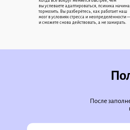
Когда всё вокруг меняется быстрее, чем
вы успеваете адаптироваться, психика начина
тормозить. Вы разберётесь, как работает наш
мозг в условиях стресса и неопределённости 
и сможете снова действовать, а не замирать.
Оплатить
Пол
После заполн