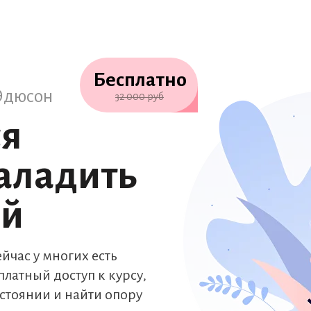
Бесплатно
Эдюсон
32 000
руб
ся
наладить
ой
йчас у многих есть
латный доступ к курсу,
остоянии и найти опору