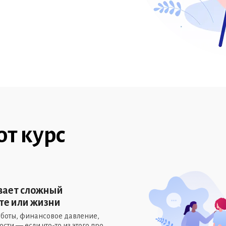
от курс
ивает сложный
те или жизни
боты, финансовое давление,
ти — если что-то из этого про