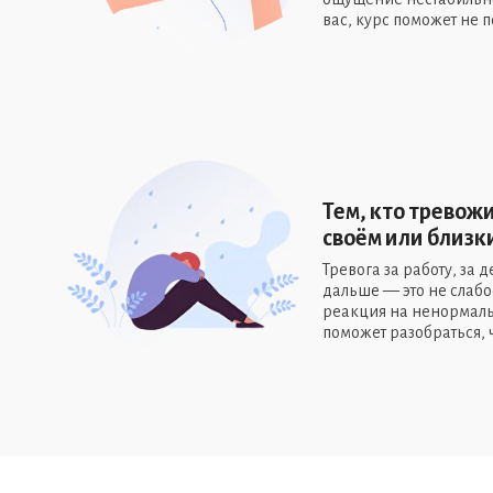
вас, курс поможет не п
Тем, кто тревож
своём или близк
Тревога за работу, за де
дальше — это не слабо
реакция на ненормальн
поможет разобраться, ч