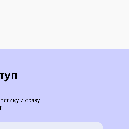
туп
стику и сразу
т