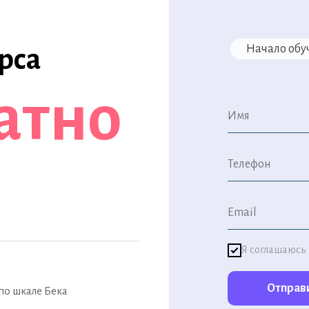
Начало обу
рса
атно
Я соглашаюсь
Отправи
по шкале Бека