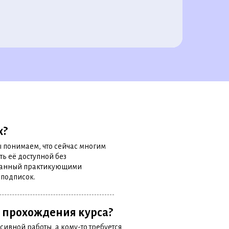
х?
 понимаем, что сейчас многим
ь её доступной без
отанный практикующими
 подписок.
я прохождения курса?
нсивной работы, а кому-то требуется