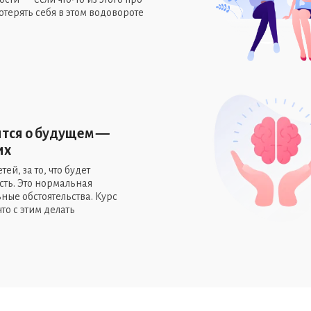
отерять себя в этом водовороте
ится о будущем —
их
тей, за то, что будет
сть. Это нормальная
ые обстоятельства. Курс
то с этим делать