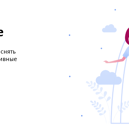
е
 снять
тивные