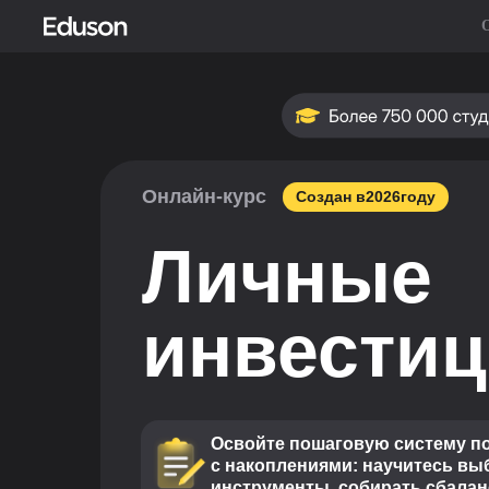
Онлайн-курс
Cоздан в
2026
году
Личные
инвести
Освойте пошаговую систему по
с накоплениями: научитесь в
инструменты, собирать сбала