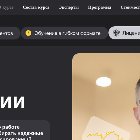
О курсе
Состав курса
Эксперты
Программа
Стоимост
ции
 работе
ыбирать надежные
нсированный