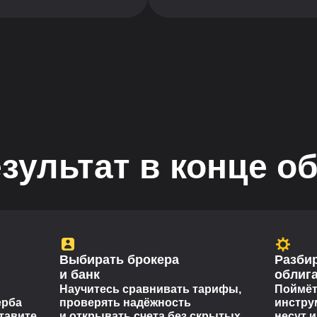
зультат в конце о
Выбирать брокера
Разбир
и банк
облиг
Научитесь сравнивать тарифы,
Поймёт
ерба
проверять надёжность
инстру
тавите
и открывать счета без скрытых
несут и