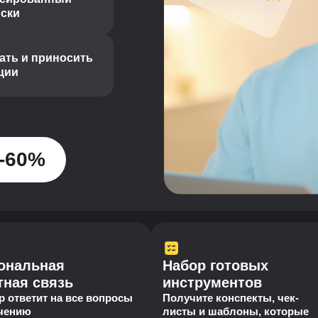
иски
ать и приносить
ции
-60%
ональная
Набор готовых
тная связь
инструментов
р ответит на все вопросы
Получите конспекты, чек-
учению
листы и шаблоны, которые