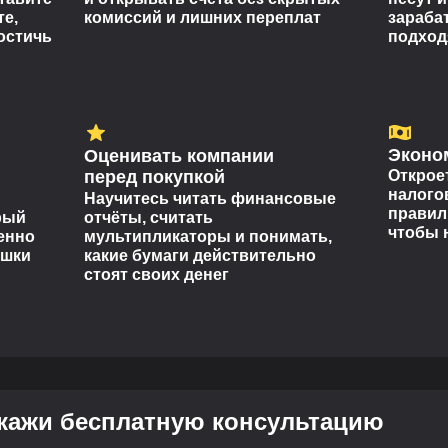
е,
комиссий и лишних переплат
зараба
достичь
подход
Эконо
Оценивать компании
перед покупкой
Открое
налого
Научитесь читать финансовые
правил
рый
отчёты, считать
чтобы 
енно
мультипликаторы и понимать,
ушки
какие бумаги действительно
стоят своих денег
кажи бесплатную консультацию