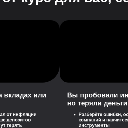
а вкладах или
Вы пробовали ин
но теряли деньги
ал от инфляции
Разберёте ошибки, о
ше депозитов
компаний и научите
ут терять
инструменты