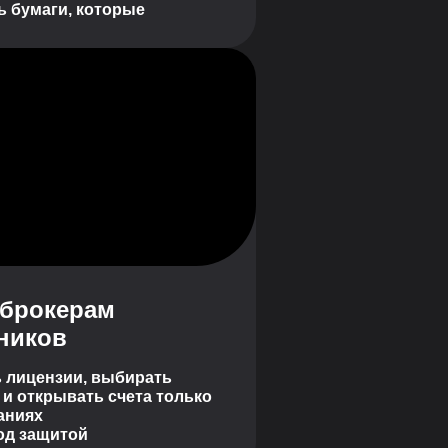
ь бумаги, которые
 брокерам
ников
 лицензии, выбирать
и открывать счета только
аниях
од защитой