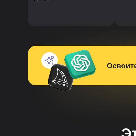
Освоите
Э