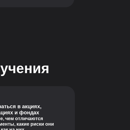
бучения
аться в акциях,
ациях и фондах
е, чем отличаются
менты, какие риски они
 как на них