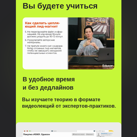
Вы будете учиться
В удобное время
и без дедлайнов
Вы изучаете теорию в формате
видеолекций от экспертов-практиков.