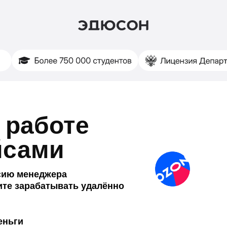
 работе
йсами
сию менеджера
ите зарабатывать удалённо
еньги