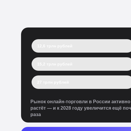
12,6 трлн рублей
15,2 трлн рублей
27 трлн рублей
Рынок онлайн-торговли в России активно
растёт — и к 2028 году увеличится ещё поч
раза