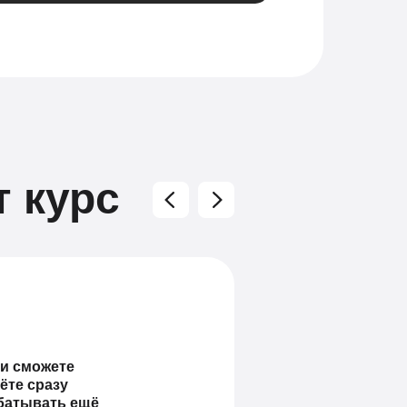
т курс
и сможете
ёте сразу
абатывать ещё