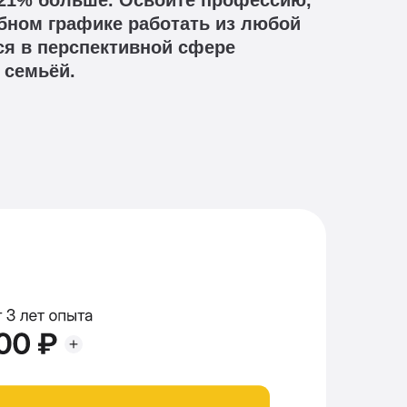
а 21% больше. Освойте профессию,
бном графике работать из любой
ся в перспективной сфере
 семьёй.