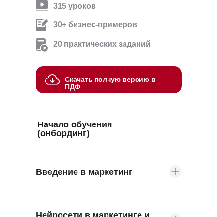
315
уроков
30+ бизнес-примеров
20
практических заданий
Скачать полную версию в
ПДФ
Начало обучения
(онбординг)
•
Как разобраться в новой теме
•
Введение в маркетинг
Как работать с книгами
и статьями
•
Как выстроить план обучения
•
Какие цели и задачи
•
Как найти время на обучение
Нейросети в маркетинге и
у интернет-маркетинга