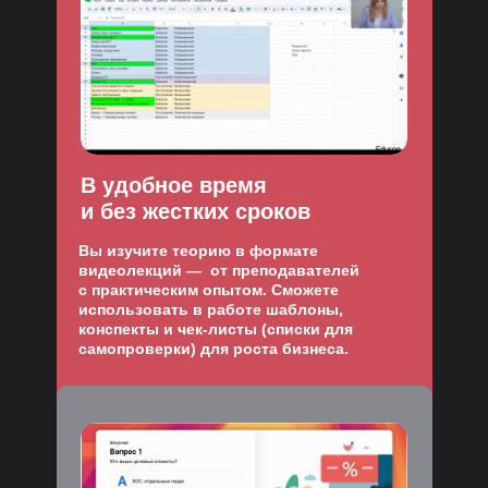
В удобное время
и без жестких сроков
Вы изучите теорию в формате
видеолекций — от преподавателей
с практическим опытом. Сможете
использовать в работе шаблоны,
конспекты и чек-листы (списки для
самопроверки) для роста бизнеса.