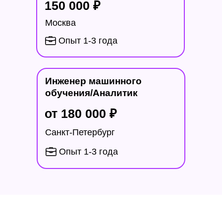
150 000 ₽
Попробуете себя в новой роли.
Москва
Сможете углубиться в бэкенд или
Опыт 1-3 года
фронтенд и сменить направление
деятельности.
Инженер машинного
обучения/Аналитик
от 180 000
₽
Санкт-Петербург
Опыт 1-3 года