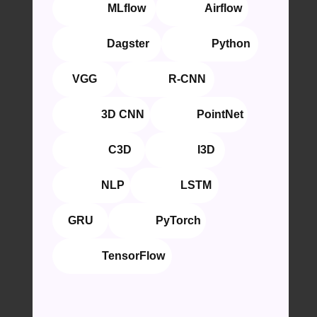
⠀⠀⠀⠀⠀ MLflow
⠀⠀⠀⠀⠀Airflow
⠀⠀⠀⠀⠀Dagster
⠀⠀⠀⠀⠀Python
VGG
⠀⠀⠀⠀⠀R-CNN
⠀⠀⠀⠀⠀3D CNN
⠀⠀⠀⠀⠀PointNet
⠀⠀⠀⠀⠀C3D
⠀⠀⠀⠀⠀I3D
⠀⠀⠀⠀⠀NLP
⠀⠀⠀⠀⠀LSTM
GRU
⠀⠀⠀⠀⠀PyTorch
⠀⠀⠀⠀⠀TensorFlow