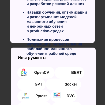
и разработки решений для них
Навыки обучения, оптимизации
и развёртывания моделей
машинного обучения
и нейронных сетей
в production-средах
Понимание процессов
интеграции и развертывания
пайплайнов машинного
обучения в рабочей среде
Инструменты
⠀⠀⠀⠀OpenCV
⠀⠀⠀⠀⠀BERT
⠀⠀⠀⠀⠀GPT
⠀⠀⠀⠀⠀ docker
⠀⠀⠀⠀⠀Pytest
⠀⠀⠀⠀⠀DVC