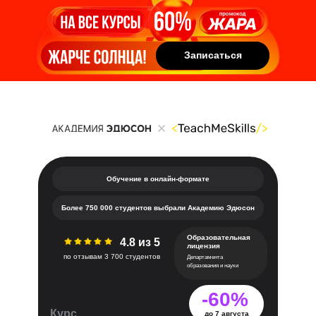
Записаться
Записаться
Обучение в онлайн-формате
Более 750 000 студентов выбрали Академию Эдюсон
Образовательная
4.8 из 5
лицензия
по отзывам 3 700 студентов
Департамента
образования и науки
-60%
Курс
до 7 августа