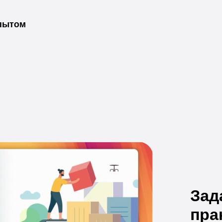
опытом
Зад
пра