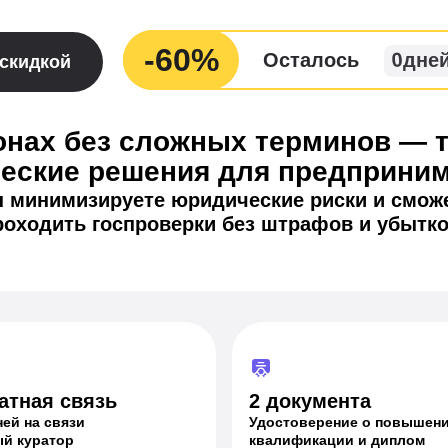
-60%
0
Осталось
дне
 скидкой
онах без сложных терминов — 
ческие решения для предприним
 минимизируете юридические риски и смож
роходить госпроверки без штрафов и убытко
атная связь
2 документа
ней на связи
Удостоверение о повышен
й куратор
квалификации и диплом