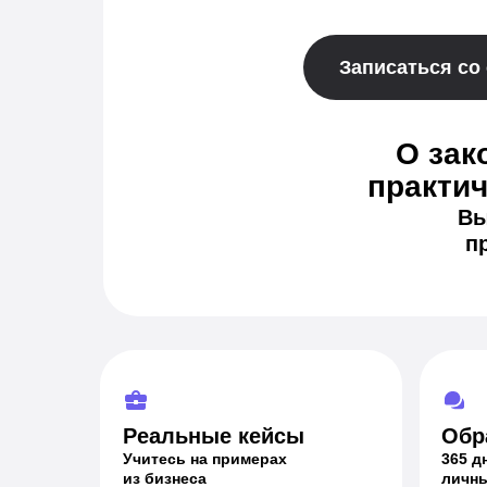
Записаться со
О зак
практи
Вы
п
Реальные кейсы
Обр
Учитесь на примерах
365 д
из бизнеса
личны