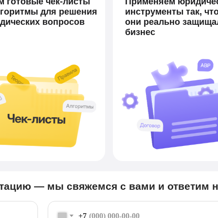
м готовые чек-листы
Применяем юридиче
лгоритмы для решения
инструменты так, чт
дических вопросов
они реально защища
бизнес
ьтацию — мы свяжемся с вами и ответим н
+7