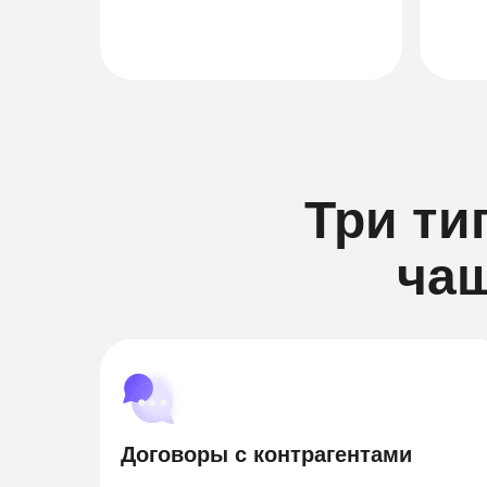
Три ти
ча
Договоры с контрагентами