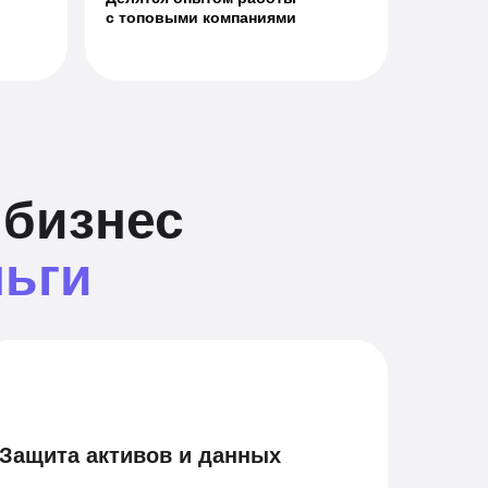
с топовыми компаниями
 бизнес
ньги
Защита активов и данных