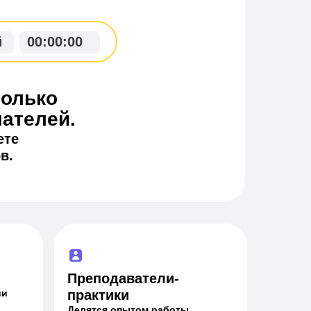
й
00
:
00
:
00
только
ателей.
ете
в.
Преподаватели-
ии
практики
Делятся опытом работы