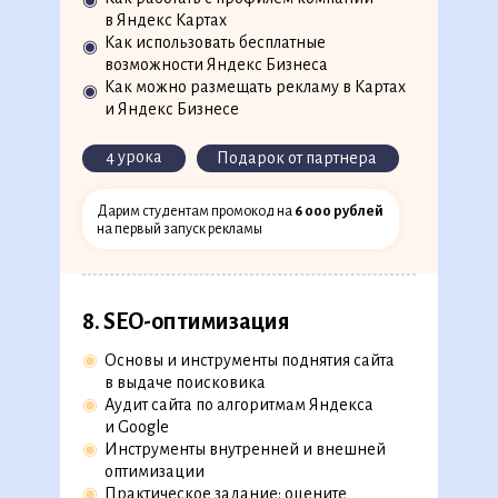
◉
◉
Алгоритм подготовки рекламной кампании
в Яндекс Картах
◉
Особенности подбора ключевых слов
Как использовать бесплатные
◉
и составления объявлений
возможности Яндекс Бизнеса
◉
Реклама в Яндекс и Google, рекламные сети
Как можно размещать рекламу в Картах
◉
◉
Практический кейс: составьте структуру
и Яндекс Бизнесе
контекстной рекламы для клиента
◉
Мастер кампаний в Яндекс Директ
4 урока
Подарок от партнера
скоро на платформе
Дарим студентам промокод на
6 000 рублей
9 уроков
1 кейс
на первый запуск рекламы
8. SEO-оптимизация
◉
Основы и инструменты поднятия сайта
в выдаче поисковика
◉
Аудит сайта по алгоритмам Яндекса
и Google
◉
Инструменты внутренней и внешней
оптимизации
◉
Практическое задание: оцените