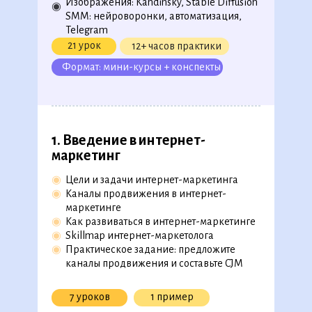
Изображения: Kandinsky, Stable Diffusion
◉
SMM: нейроворонки, автоматизация,
279 уроков, 54 видеолекции,
Telegram
26 практических примеров
21 урок
12+ часов практики
Формат: мини-курсы + конспекты
Скачать полную версию в
ПДФ
1. Введ ение в интернет-
маркетинг
◉
Цели и задачи интернет-маркетинга
◉
Каналы продвижения в интернет-
маркетинге
◉
Как развиваться в интернет-маркетинге
◉
Skillmap интернет-маркетолога
◉
Практическое задание: предложите
каналы продвижения и составьте CJM
7 уроков
1 пример