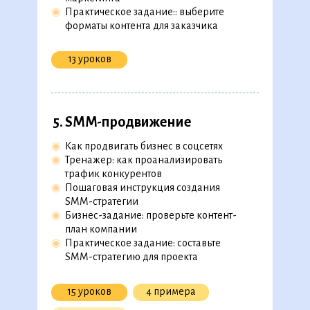
◉
Практическое задание:: выберите
форматы контента для заказчика
2. Основы маркетинговой
аналитики
13 уроков
◉
Какие показатели эффективности есть
в интернет-маркетинге
◉
Воркшоп: как рассчитать показатели
эффективности в интернет-маркетинге
5. SMM-продвижение
◉
Воркшоп: как использовать UTM-метки
◉
Воркшоп: как проанализировать
◉
Как продвигать бизнес в соцсетях
показатели с помощью
◉
Тренажер: как проанализировать
◉
«Яндекс.Метрики»
скоро на платформе
трафик конкурентов
◉
Маркировка рекламы
скоро на платформе
◉
Пошаговая инструкция создания
Аналитика в Roistat
SMM-стратегии
◉
Бизнес-задание: проверьте контент-
9 уроков
1 кейс
план компании
◉
Практическое задание: составьте
SMM-стратегию для проекта
3. Как создавать крутые
креативы
15 уроков
4 примера