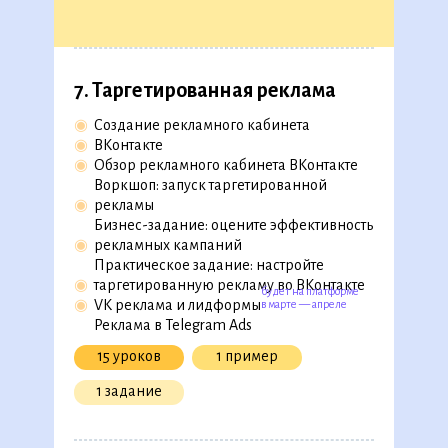
13 уроков
7. Таргетированная реклама
5. SMM-продвижение
◉
Создание рекламного кабинета
◉
ВКонтакте
◉
Как продвигать бизнес в соцсетях
◉
Обзор рекламного кабинета ВКонтакте
◉
Тренажер: как проанализировать
Воркшоп: запуск таргетированной
трафик конкурентов
◉
рекламы
◉
Пошаговая инструкция создания
Бизнес-задание: оцените эффективность
SMM-стратегии
◉
рекламных кампаний
◉
Бизнес-кейс: проверьте контент-план
Практическое задание: настройте
компании
◉
таргетированную рекламу во ВКонтакте
◉
Практический кейс: составьте SMM-
будет на платформе
◉
VK реклама и лидформы
в марте — апреле
стратегию для проекта
Реклама в Telegram Ads
15 уроков
1 пример
15 уроков
4 кейса
1 задание
3 задания