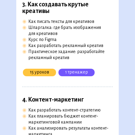
3. Как создавать крутые
креативы
Скачать полную версию в
PDF
◉
Как писать тексты для креативов
◉
Шпаргалка: где брать изображения
для креативов
◉
Курс по Figma
1. Введ ение в интернет-
◉
Как разработать рекламный креатив
маркетинг
◉
Практическое задание: разработайте
рекламный креатив
◉
Цели и задачи интернет-маркетинга
◉
Каналы продвижения в интернет-
маркетинге
15 уроков
1 тренажер
◉
Как развиваться в интернет-маркетинге
◉
Skillmap интернет-маркетолога
◉
Практический кейс: предложите каналы
продвижения и составьте CJM
4. Контент-маркетинг
◉
Как разработать контент-стратегию
7 уроков
1 кейс
◉
Как планировать бюджет контент-
1 тренажер
маркетинговой кампании
◉
Как анализировать результаты контент-
маркетинга