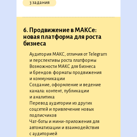
3 задания
◉
Как писать тексты для креативов
◉
Шпаргалка: где брать изображения
для креативов
◉
Курс по Figma
◉
Как разработать рекламный креатив
6. Продвижение в МАКСе:
◉
Практический кейс: разработайте
новая платформа для роста
◉
◉
◉
◉
◉
◉
◉
◉
◉
◉
◉
◉
◉
рекламный креатив
бизнеса
◉
◉
◉
◉
◉
◉
◉
◉
◉
◉
◉
◉
◉
◉
◉
◉
◉
◉
◉
◉
◉
◉
◉
◉
◉
◉
◉
◉
◉
◉
◉
◉
◉
◉
◉
◉
Аудитория МАКС, отличия от Telegram
15 уроков
1 тренажер
◉
◉
◉
◉
◉
◉
◉
и перспективы роста платформы
◉
◉
◉
Возможности МАКС для бизнеса
◉
и брендов: форматы продвижения
и коммуникации
4. Контент-маркетинг
Создание, оформление и ведение
канала: контент, публикации
◉
Как разработать контент-стратегию
и аналитика
◉
Как планировать бюджет контент-
Перевод аудитории из других
маркетинговой кампании
соцсетей и привлечение новых
◉
Как анализировать результаты контент-
подписчиков
маркетинга
Чат-боты и мини-приложения для
◉
Практический кейс: выберите форматы
автоматизации и взаимодействия
контента для заказчика
с аудиторией