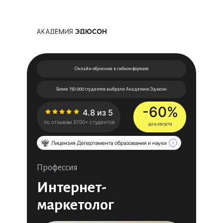
Онлайн-обучение в гибком формате
Более 750 000 студентов выбрали Академию Эдюсон
-60%
4.8 из 5
по отзывам 3700+ студентов
до 9 августа
Профессия
Интернет-
маркетолог