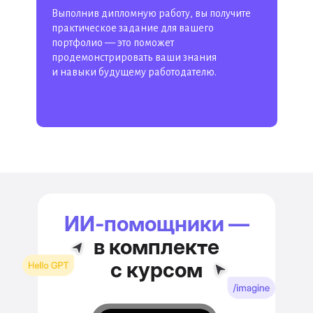
Выполнив дипломную работу, вы получите
практическое задание для вашего
портфолио — это поможет
продемонстрировать ваши знания
и навыки будущему работодателю.
ИИ‑помощники —
в комплекте
с курсом