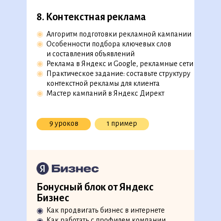
8. Контекстная реклама
6. Таргетированная реклама
◉
Алгоритм подготовки рекламной кампании
◉
Создание рекламного кабинета
◉
Особенности подбора ключевых слов
◉
ВКонтакте
и составления объявлений
◉
Обзор рекламного кабинета ВКонтакте
◉
Реклама в Яндекс и Google, рекламные сети
Воркшоп: запуск таргетированной
◉
Практическое задание: составьте структуру
◉
рекламы
контекстной рекламы для клиента
Бизнес-кейс: оцените эффективность
◉
Мастер кампаний в Яндекс Директ
◉
рекламных кампаний
Практический кейс: настройте
◉
таргетированную рекламу во ВКонтакте
скоро на платформе
9 уроков
1 пример
◉
VK реклама и лидформы
скоро на платформе
Реклама в Telegram Ads
15 уроков
1 кейс
1 задание
Бонусный блок от Яндекс
Бизнес
Как продвигать бизнес в интернете
◉
7. Контекстная реклама
Как работать с профилем компании