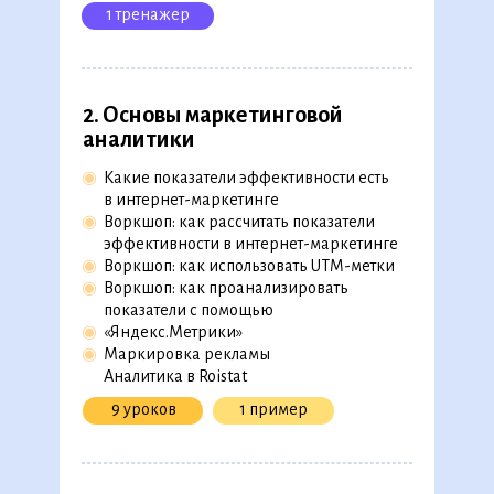
1 тренажер
2. Основы маркетинговой
аналитики
◉
Какие показатели эффективности есть
в интернет-маркетинге
◉
Воркшоп: как рассчитать показатели
эффективности в интернет-маркетинге
◉
Воркшоп: как использовать UTM-метки
◉
Воркшоп: как проанализировать
показатели с помощью
◉
«Яндекс.Метрики»
◉
Маркировка рекламы
Аналитика в Roistat
9 уроков
1 пример
Программа обучения
279 уроков, 54 видеолекции,
26 практических кейсов