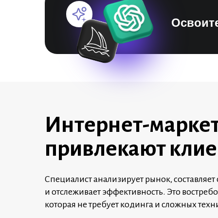
Освоите
Интернет-марке
привлекают клие
Специалист анализирует рынок, составляе
и отслеживает эффективность. Это востреб
которая не требует кодинга и сложных техн