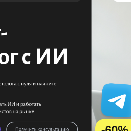
-
ог с ИИ
олога с нуля и начните
ать ИИ и работать
истов на рынке
-60%
Получить консультацию