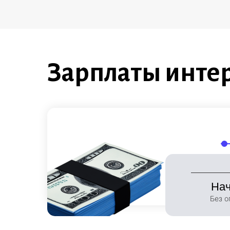
Зарплаты инте
10
На
Без о