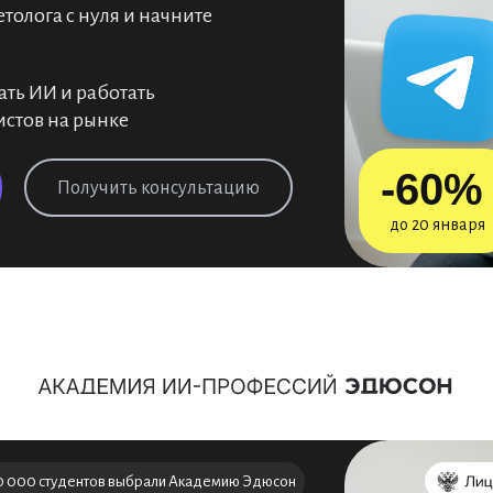
олога с нуля и начните
ать ИИ и работать
истов на рынке
-60%
Получить консультацию
до 20 января
0 000 студентов выбрали Академию Эдюсон