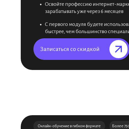
Освойте профессию интернет-маркет
зарабатывать уже через 6 месяцев
С первого модуля будете использов
быстрее, чем большинство специал
Записаться со скидкой⠀⠀⠀⠀⠀
Онлайн-обучение в гибком формате
Более 75