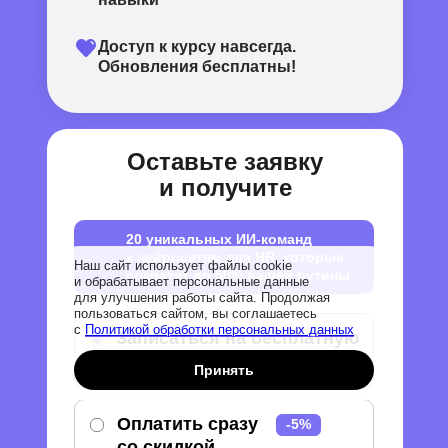
Доступ к курсу навсегда.
Обновления бесплатны!
Оставьте заявку
и получите
20 уникальных ИИ-команд
к нейросетям для HR, которые
Наш сайт использует файлы cookie
сократят до 50% вашей рутины
и обрабатывает персональные данные
для улучшения работы сайта. Продолжая
пользоваться сайтом, вы соглашаетесь
с
Политикой обработки персональных данных
Записаться на бесплатную
консультацию
Принять
Оплатить сразу
-5%
-5%
со скидкой