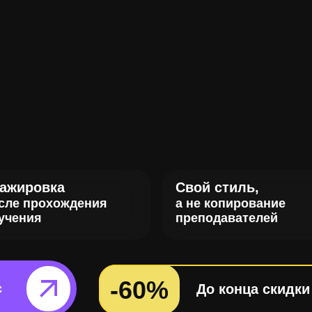
ажировка
Свой стиль,
сле прохождения
а не копирование
учения
преподавателей
-60%
рс⠀⠀⠀
До конца скидки