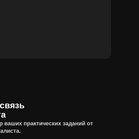
связь
та
р ваших практических заданий от
алиста.