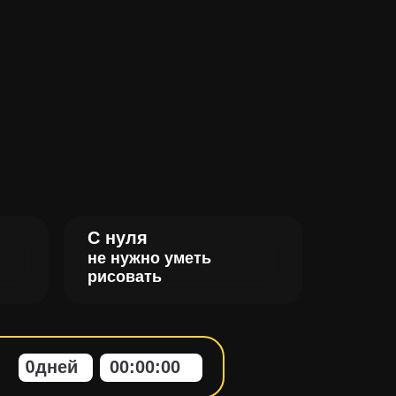
С нуля
не нужно уметь
рисовать
0
дней
00
:
00
:
00