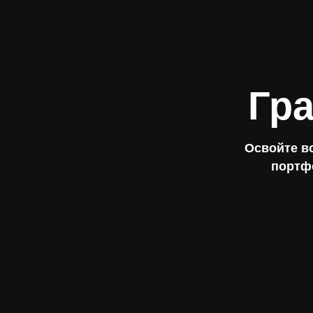
Гр
Освойте в
портфо