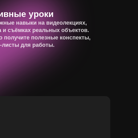
ивные уроки
жные навыки на видеолекциях,
а и съёмках реальных объектов.
 получите полезные конспекты,
-листы для работы.