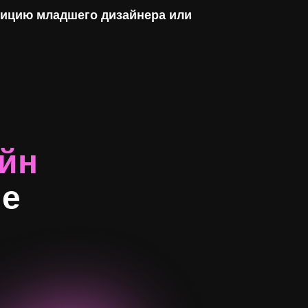
зицию младшего дизайнера или
айн
ме