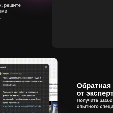
х, решите
ыми
.
Обратная 
от экспер
Получите разбо
опытного специ