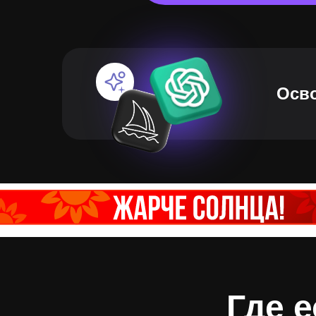
Осво
Где 