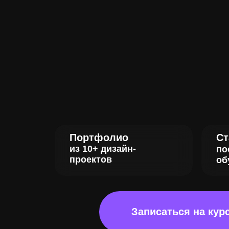
Портфолио
Ст
из 10+ дизайн-
по
проектов
об
Записаться на ку