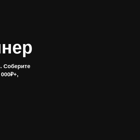
йнер
. Соберите
 000₽+,