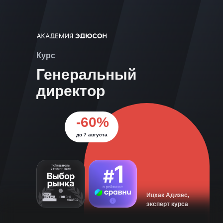
Курс
Генеральный
директор
-60%
до 7 августа
Ицхак Адизес,
эксперт курса