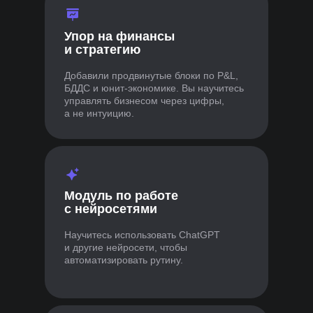
Опытные
преподаватели
Упор на финансы
и стратегию
Добавили продвинутые блоки по P&L,
Доступ к курсу
БДДС и юнит-экономике. Вы научитесь
навсегда
управлять бизнесом через цифры,
а не интуицию.
Модуль по работе
с нейросетями
Научитесь использовать ChatGPT
и другие нейросети, чтобы
автоматизировать рутину.