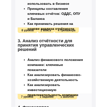
использовать в бизнесе
Принципы составления
ключевых отчётов: ОДДС, ОПУ
и Баланса
Как принимать решения на
основе анализа отчётности
8 уроков
2 кейса
4 тренажёра
3. Анализ отчётности для
принятия управленческих
решений
Анализ финансового положения
компании: ключевые
показатели
Как анализировать финансово-
хозяйственную деятельность
Как анализировать
инвестиционную
привлекательность компании
7 уроков
1 задание
1 шаблон