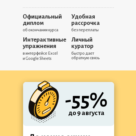
Официальный
Удобная
диплом
рассрочка
об окончании курса
без переплаты
Интерактивные
Личный
упражнения
куратор
в интерфейсе Excel
быстро дает
обратную связь
и Google Sheets
-55%
до 9 августа