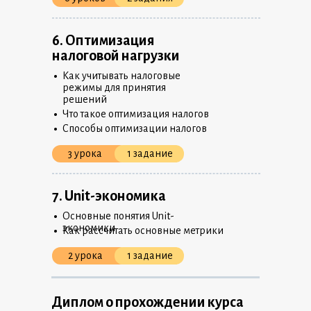
6. Оптимизация
налоговой нагрузки
•
Как учитывать налоговые
режимы для принятия
решений
•
Что такое оптимизация налогов
•
Способы оптимизации налогов
3 урока
1 задание
7. Unit-экономика
•
Основные понятия Unit-
•
экономики
Как рассчитать основные метрики
2 урока
1 задание
Диплом о прохождении курса