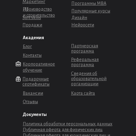
Маркетинг
Программы МВА
Производство
ИТ
Популярные курсы
и строительство
Soft skills
Дизайн
Продажи
Нейросети
Академия
Партнерская
Блог
программа
Контакты
Реферальная
Корпоративное
программа
обучение
Сведения об
образовательной
Подарочные
организации
сертификаты
Вакансии
Карта сайта
Отзывы
Документы
Политика обработки персональных данных
Публичная оферта для физических лиц
Публичная оферта для юридических лиц и