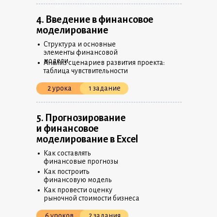
4. Введение в финансовое
моделирование
•
Структура и основные
элементы финансовой
•
модели
Анализ сценариев развития проекта:
таблица чувствительности
2 урока
1 задание
5. Прогнозирование
и финансовое
моделирование в Excel
•
Как составлять
финансовые прогнозы
•
Как построить
финансовую модель
•
Как провести оценку
рыночной стоимости бизнеса
6 уроков
2 задания