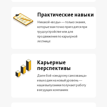
Практические навыки
Никакой «воды» — только знания,
которые вам точно пригодятся при
трудоустройстве или для
продвижения по карьерной
Лидирующие компании
лестнице
доверяют
Академии Эдюсон
Карьерные
обучение своих
перспективы
сотрудников
Даем бой «синдрому самозванца»
и выходим на новый уровень —
наши выпускники получают работу
в ведущих компаниях