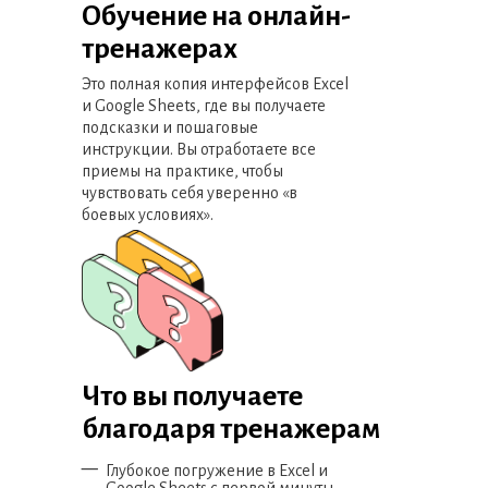
Обучение на онлайн-
тренажерах
Это полная копия интерфейсов Excel
и Google Sheets, где вы получаете
подсказки и пошаговые
инструкции. Вы отработаете все
приемы на практике, чтобы
чувствовать себя уверенно «в
боевых условиях».
Что вы получаете
благодаря тренажерам
5. Прогнозирование и финансовое
моделирование в Excel
–
Глубокое погружение в Excel и