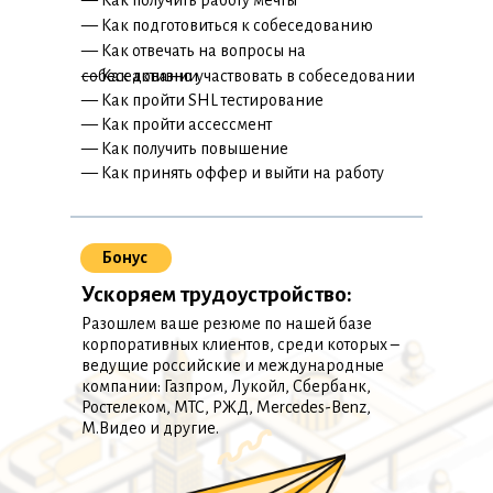
— Как получить работу мечты
— Как подготовиться к собеседованию
— Как отвечать на вопросы на
собеседовании
— Как активно участвовать в собеседовании
— Как пройти SHL тестирование
— Как пройти ассессмент
— Как получить повышение
— Как принять оффер и выйти на работу
Бонус
Ускоряем трудоустройство:
Разошлем ваше резюме по нашей базе
корпоративных клиентов, среди которых –
ведущие российские и международные
компании: Газпром, Лукойл, Сбербанк,
Ростелеком, МТС, РЖД, Mercedes-Benz,
М.Видео и другие.
CFO в крупном медиа-холдинге. Преподаватель
Департамента Финансов
НИУ ВШЭ.
Более