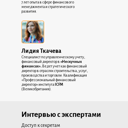
7 лет опыта в сфере финансового
менеджмента и стратегического
развития.
Лидия Ткачева
Специалист по управленческому учету,
финансовый директор в
«Нескучных
финансах».
Ведет учет как финансовый
директор в отраслях строительства, услуг,
производства и торговли. Квалификация
«Профессиональный финансовый
директор» института
ICFM
(Великобритания).
Интервью с экспертами
Доступ к секретам