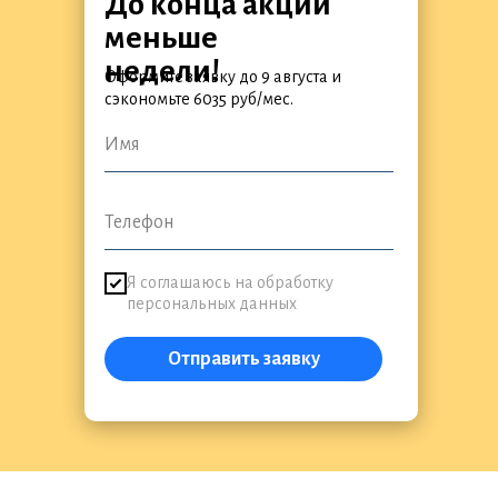
До конца акции
меньше
недели!
Оформите заявку
до 9 августа и
сэкономьте 6035 руб/мес.
Я соглашаюсь на обработку
персональных данных
Отправить заявку