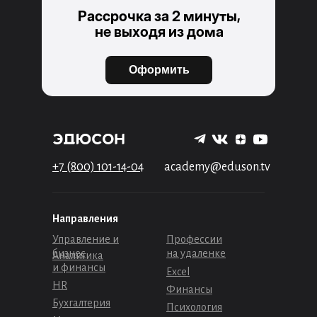
Рассрочка за 2 минуты,
не выходя из дома
Оформить
+7 (800) 101-14-04
academy@eduson.tv
Направления
Управление и
Профессии
бизнес
на удаленке
Аналитика
и финансы
Excel
HR
Финансы
Бухгалтерия
Психология