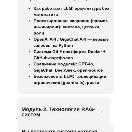
Как работают LLM: архитектура без
математики
Проектирование запросов (промпт-
инжиниринг): система, цепочки,
роли
OpenAI API / GigaChat API — первые
запросы на Python
Система Git + платформа Docker +
GitHub-портфолио
Сравнение моделей: GPT-4o,
GigaChat, DeepSeek, open-source
Безопасность LLM: галлюцинации,
ограничения (guardrails), риски
Модуль 2. Технология RAG-
систем
Вы построите систему, которая