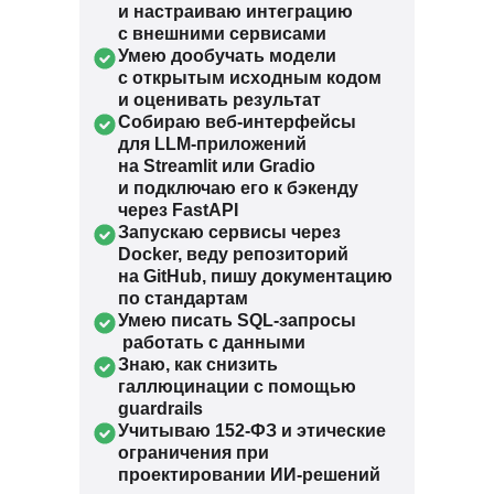
и настраиваю интеграцию
с внешними сервисами
Умею дообучать модели
с открытым исходным кодом
и оценивать результат
Собираю веб-интерфейсы
для LLM-приложений
на Streamlit или Gradio
и подключаю его к бэкенду
через FastAPI
Запускаю сервисы через
Docker, веду репозиторий
на GitHub, пишу документацию
по стандартам
Умею писать SQL-запросы
работать с данными
Знаю, как снизить
галлюцинации с помощью
guardrails
Учитываю 152-ФЗ и этические
ограничения при
проектировании ИИ-решений