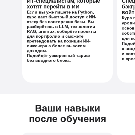
ИТ-специалистам, которые
Спец
хотят перейти в ИИ
бэкг
войт
Если вы уже пишете на Python,
курс даст быстрый доступ к ИИ-
Курс 
стеку без повторения базы. Вы
уровн
разберётесь в LLM, технологии
основ
RAG, агентах, соберёте проекты
собст
для портфолио и сможете
для п
претендовать на позиции ИИ-
Подой
инженера с более высоким
с вво
доходом.
и пос
Подойдёт ускоренный тариф
в про
без вводного блока.
Ваши навыки
после обучения