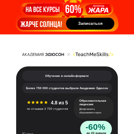
Записаться
Записаться
Обучение в онлайн-формате
Более 750 000 студентов выбрали Академию Эдюсон
Образовательная
4.8 из 5
лицензия
по отзывам 3 700 студентов
Департамента
образования и науки
-60%
до 20 января