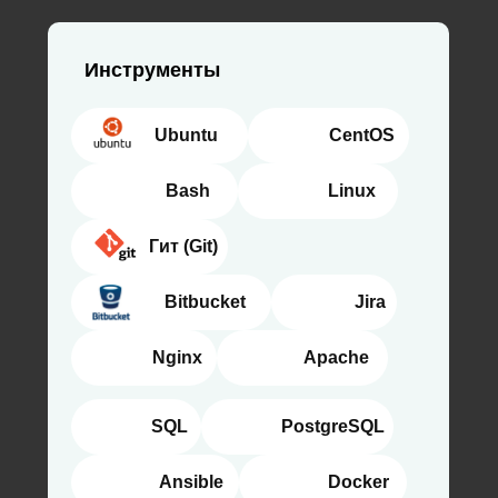
Инструменты
⠀⠀⠀⠀Ubuntu
⠀⠀⠀⠀⠀CentOS
⠀⠀⠀⠀⠀Bash
⠀⠀⠀⠀⠀Linux
⠀⠀⠀⠀⠀Гит (Git)
⠀⠀⠀⠀⠀Bitbucket
⠀⠀⠀⠀⠀ Jira
⠀⠀⠀⠀⠀Nginx
⠀⠀⠀⠀⠀Apache
⠀⠀⠀⠀⠀SQL
⠀⠀⠀⠀⠀ PostgreSQL
⠀⠀⠀⠀⠀ Ansible
⠀⠀⠀⠀⠀ Docker