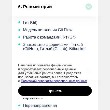
6.
Репозитории
•
Гит (Git)
•
Модель ветвления Git Flow
•
Работа с командами Гит (Git)
•
Знакомство с сервисами: Гитхаб
(GitHub), Гитлаб (GitLab), Bitbucket
Наш сайт использует файлы cookie
и обрабатывает персональные данные
7.
Bash/Shell
для улучшения работы сайта. Продолжая
пользоваться сайтом, вы соглашаетесь
с
Политикой обработки персональных данных
•
Понятие Bash-cкриптов
Принять
•
Запуск shell, переменные
окружения
•
Перенаправления