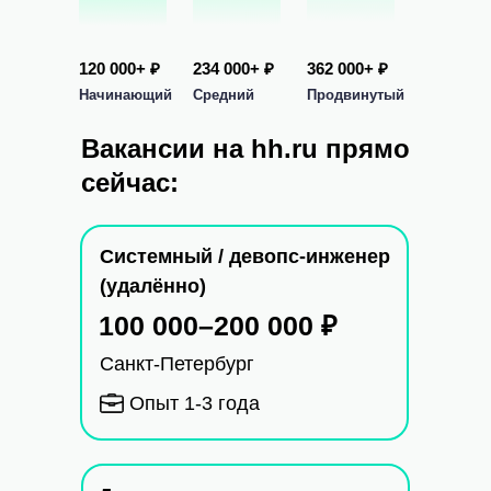
120 000+ ₽
234 000+ ₽
362 000+ ₽
Начинающий
Средний
Продвинутый
Вакансии на hh.ru прямо
сейчас:
Системный / девопс-инженер
Смежным специалистам
(удалённо)
в сфере IT
100 000–200 000 ₽
Попробуете себя в новой роли.
Санкт-Петербург
Сможете углубиться в бэкенд или
фронтенд и сменить направление
Опыт 1-3 года
деятельности.