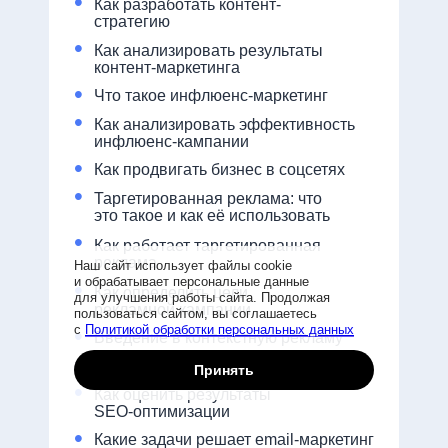
•
Как разработать контент-
стратегию
•
Как анализировать результаты
контент-маркетинга
•
Что такое инфлюенс-маркетинг
•
Как анализировать эффективность
инфлюенс-кампании
•
Как продвигать бизнес в соцсетях
•
Таргетированная реклама: что
это такое и как её использовать
•
Как работает таргетированная
реклама
Наш сайт использует файлы cookie
и обрабатывает персональные данные
•
Как определить цели
для улучшения работы сайта. Продолжая
рекламной кампании
пользоваться сайтом, вы соглашаетесь
•
с
Политикой обработки персональных данных
Введение в контекстную рекламу
•
Что такое SEO-продвижение
Принять
•
Как оценить результаты
SEO-оптимизации
•
Какие задачи решает email-маркетинг