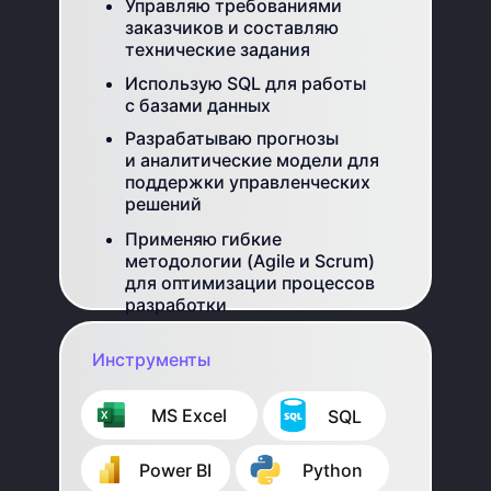
Управляю требованиями
заказчиков и составляю
технические задания
Использую SQL для работы
с базами данных
Разрабатываю прогнозы
и аналитические модели для
поддержки управленческих
решений
Применяю гибкие
методологии (Agile и Scrum)
для оптимизации процессов
разработки
Инструменты
⠀⠀⠀MS Excel
⠀⠀⠀SQL
⠀⠀⠀Power BI
⠀⠀⠀Python