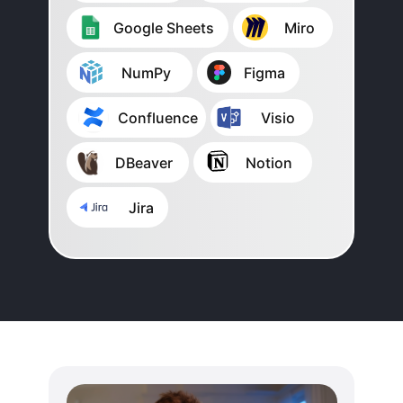
⠀⠀⠀Google Sheets
⠀⠀⠀Miro
⠀⠀⠀NumPy
⠀⠀⠀Figma
⠀⠀⠀⠀Confluence
⠀⠀⠀Visio
⠀⠀⠀DBeaver
⠀⠀⠀Notion
⠀⠀⠀⠀ Jira