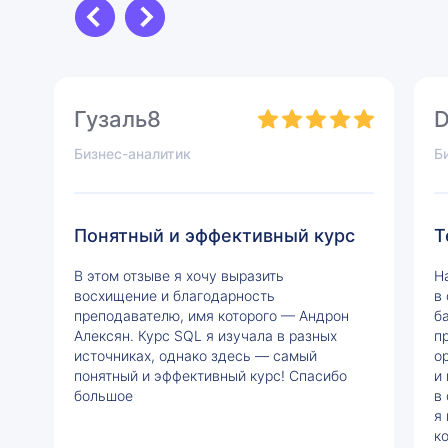
Гузаль8
D
Бизнес-аналитик
Б
Понятный и эффективный курс
Т
В этом отзыве я хочу выразить
Н
восхищение и благодарность
в
преподавателю, имя которого — Андрон
б
Алексян. Курс SQL я изучала в разных
п
источниках, однако здесь — самый
о
понятный и эффективный курс! Спасибо
и
большое
в
я
к