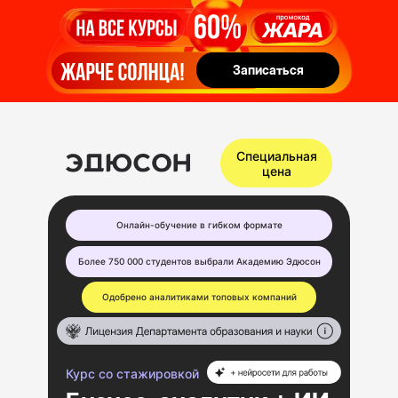
Записаться
Записаться
Специальная
цена
Онлайн-обучение в гибком формате
Более 750 000 студентов выбрали Академию Эдюсон
Одобрено аналитиками топовых компаний
Курс со стажировкой