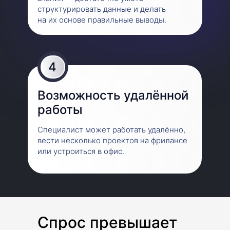
структурировать данные и делать
на их основе правильные выводы.
4
Возможность удалённой
Начинающий
работы
Средний
Специалист может работать удалённо,
Продвинутый
вести несколько проектов на фрилансе
или устроиться в офис.
Спрос превышает