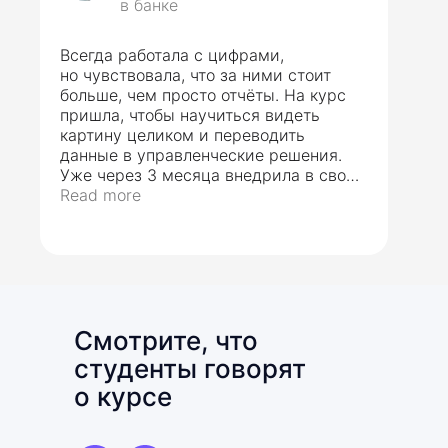
в банке
Всегда работала с цифрами,
но чувствовала, что за ними стоит
больше, чем просто отчёты. На курс
пришла, чтобы научиться видеть
картину целиком и переводить
данные в управленческие решения.
Уже через 3 месяца внедрила в своей
компании систему мониторинга
Read more
ключевых показателей. После
окончания курса меня пригласили
в проект по автоматизации
финансовой отчётности — теперь
я полноценный бизнес-аналитик.
Смотрите, что
студенты говорят
о курсе