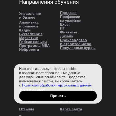
Направления обучения
Продажи
Управление
Профессии
и бизнес
на удалёнке
Аналитика
Excel
и финансы
ИТ
Кадры
Финансы
Бухгалтерия
Дизайн
Маркетинг
Производство
Гибкие навыки
и строительство
Программы МВА
Популярные курсы
Нейросети
Наш сайт использует файлы cookie
и обрабатывает персональные данные
для улучшения работы сайта. Продолжая
пользоваться сайтом, вы соглашаетесь
с
Политикой обработки персональных данных
Академия
Принять
Вакансии
Контакты
Отзывы
Карта сайта