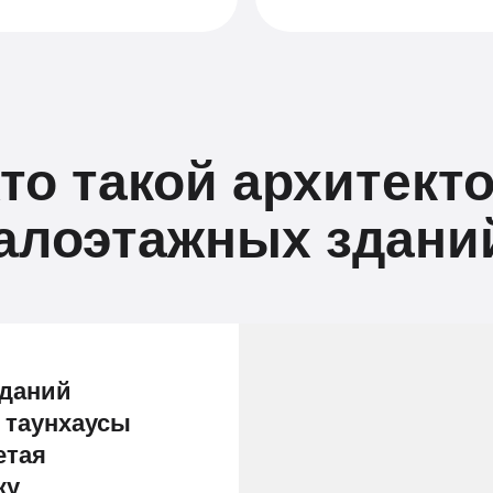
то такой архитект
алоэтажных здани
зданий
 таунхаусы
етая
ку