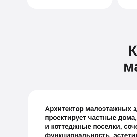
К
м
Архитектор малоэтажных 
проектирует частные дома,
и коттеджные поселки, соч
функциональность, эстети