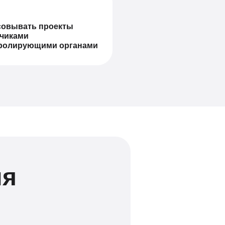
совывать проекты
зчиками
тролирующими органами
ия