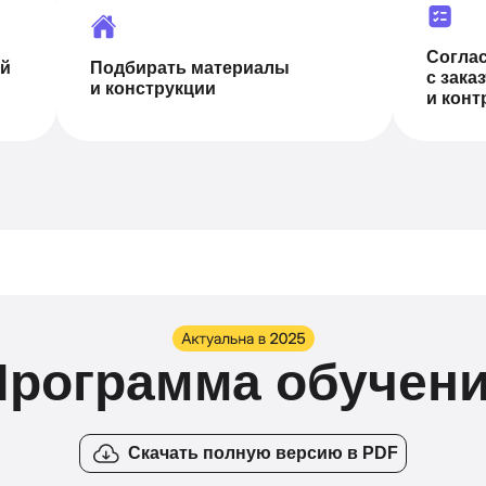
Согла
ой
Подбирать материалы
с зака
и конструкции
и кон
Программа обучен
Скачать полную версию в PDF