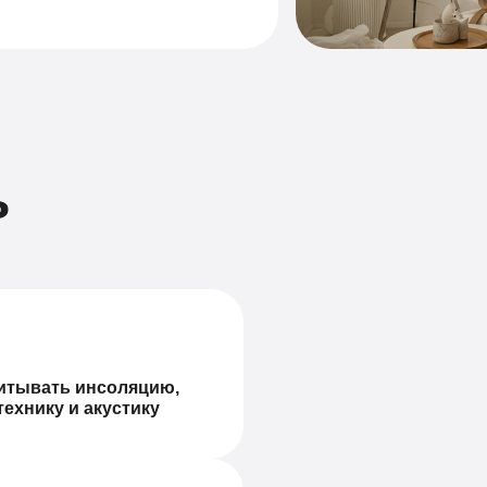
ь
итывать инсоляцию,
технику и акустику