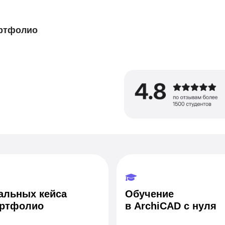
ортфолио
еальных кейса
Обучение
ортфолио
в ArchiCAD с нуля